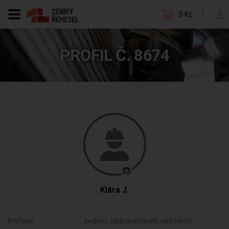
0 Kč
PROFIL Č. 8674
Klára J.
Profese:
zedníci, sádrokartonáři, elektrikáři,