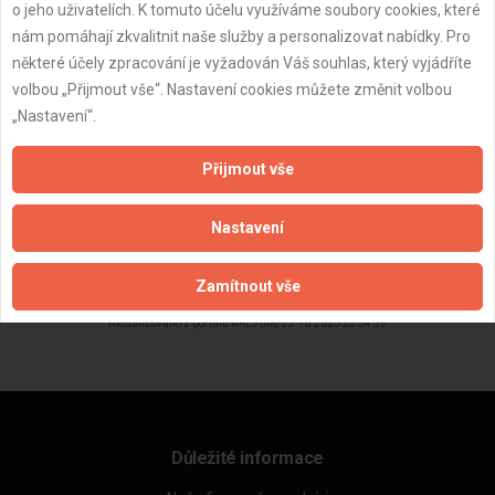
o jeho uživatelích. K tomuto účelu využíváme soubory cookies, které
nám pomáhají zkvalitnit naše služby a personalizovat nabídky. Pro
některé účely zpracování je vyžadován Váš souhlas, který vyjádříte
volbou „Přijmout vše“. Nastavení cookies můžete změnit volbou
„Nastavení“.
Přijmout vše
Nastavení
ZPĚT
Zamítnout vše
Aktualizováno z portálu ARES dne 23.10.2025 23:34:59
Důležité informace