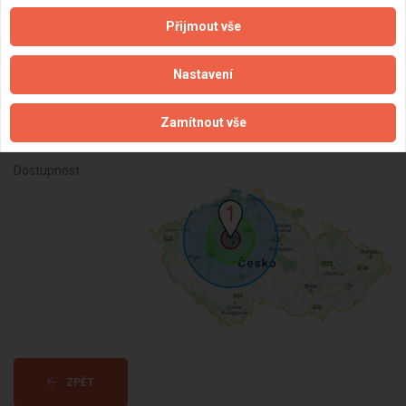
jejich slitin od 09/2024
Přijmout vše
Subjekt:
Firma s.r.o.
Nastavení
DPH:
Plátce
Věk:
38 let
Zamítnout vše
Datum registrace:
22.8.2025
Dostupnost:
ZPĚT