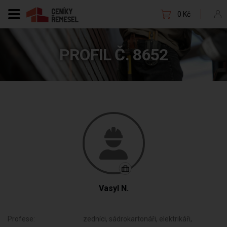
0 Kč
PROFIL Č. 8652
Vasyl N.
Profese:
zedníci, sádrokartonáři, elektrikáři,