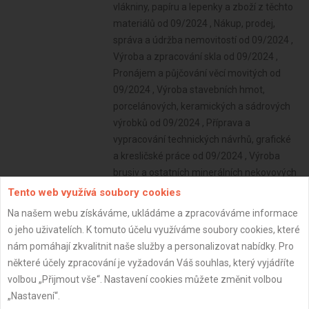
vlákniny, papíru a lepenky a zboží z těchto
materiálů od 09/2024 , Nákup, prodej,
správa a údržba nemovitostí od 09/2024 ,
Výroba a zpracování skla od 09/2024 ,
Pronájem a půjčování věcí movitých od
09/2024 , Výroba stavebních hmot,
porcelánových, keramických a sádrových
výrobků od 09/2024 , Příprava a
vypracování technických návrhů, grafické
a kresličské práce od 09/2024 , Výroba
brusiv a ostatních minerálních nekovových
výrobků od 09/2024 , Služby v oblasti
Tento web využívá soubory cookies
administrativní správy a služby
Na našem webu získáváme, ukládáme a zpracováváme informace
organizačně hospodářské povahy od
o jeho uživatelích. K tomuto účelu využíváme soubory cookies, které
09/2024 , Broušení technického a
nám pomáhají zkvalitnit naše služby a personalizovat nabídky. Pro
šperkového kamene od 09/2024 ,
některé účely zpracování je vyžadován Váš souhlas, který vyjádříte
Poskytování technických služeb od
volbou „Přijmout vše“. Nastavení cookies můžete změnit volbou
09/2024 , Výroba a hutní zpracování
„Nastavení“.
železa, drahých a neželezných kovů a