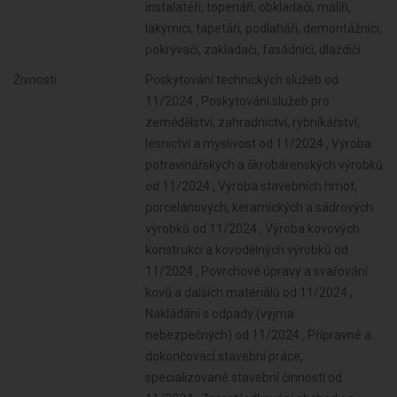
instalatéři, topenáři, obkladači, malíři,
lakýrníci, tapetáři, podlaháři, demontážníci,
pokrývači, zakladači, fasádníci, dlaždiči
Živnosti:
Poskytování technických služeb od
11/2024 , Poskytování služeb pro
zemědělství, zahradnictví, rybníkářství,
lesnictví a myslivost od 11/2024 , Výroba
potravinářských a škrobárenských výrobků
od 11/2024 , Výroba stavebních hmot,
porcelánových, keramických a sádrových
výrobků od 11/2024 , Výroba kovových
konstrukcí a kovodělných výrobků od
11/2024 , Povrchové úpravy a svařování
kovů a dalších materiálů od 11/2024 ,
Nakládání s odpady (vyjma
nebezpečných) od 11/2024 , Přípravné a
dokončovací stavební práce,
specializované stavební činnosti od