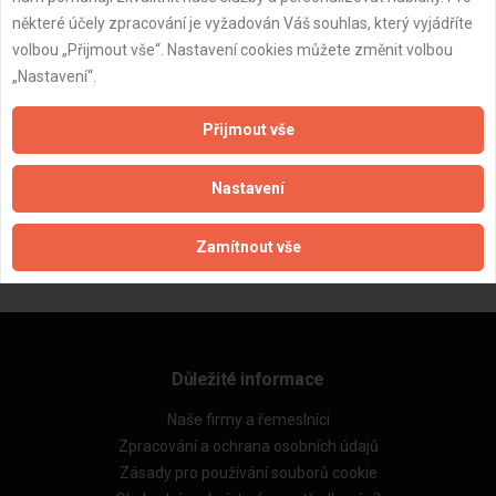
některé účely zpracování je vyžadován Váš souhlas, který vyjádříte
volbou „Přijmout vše“. Nastavení cookies můžete změnit volbou
„Nastavení“.
Přijmout vše
ZPĚT
Nastavení
Zamítnout vše
Aktualizováno z portálu ARES dne 16.08.2025 22:12:20
Důležité informace
Naše firmy a řemeslníci
Zpracování a ochrana osobních údajů
Zásady pro používání souborů cookie