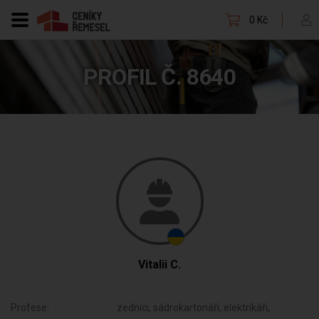
0 Kč
PROFIL Č. 8640
Vitalii C.
Profese:
zedníci, sádrokartonáři, elektrikáři,