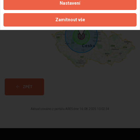
Nastavení
Datum registrace:
16.8.2025
Dostupnost:
Zamítnout vše
ZPĚT
Aktualizováno z portálu ARES dne 16.08.2025 10:02:34