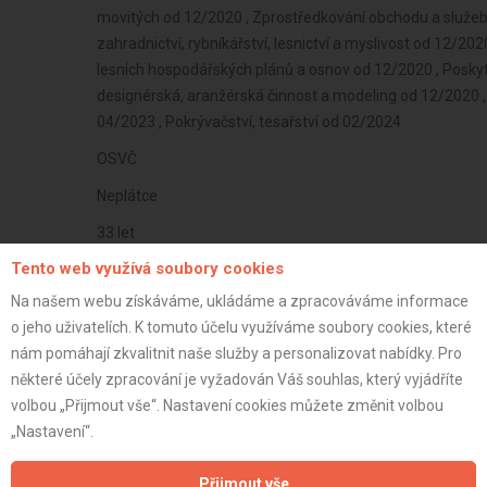
movitých od 12/2020 , Zprostředkování obchodu a služeb 
zahradnictví, rybníkářství, lesnictví a myslivost od 12/2
lesních hospodářských plánů a osnov od 12/2020 , Poskyt
designérská, aranžérská činnost a modeling od 12/2020 
04/2023 , Pokrývačství, tesařství od 02/2024
OSVČ
Neplátce
33 let
Tento web využívá soubory cookies
istrace:
11.8.2025
Na našem webu získáváme, ukládáme a zpracováváme informace
st:
o jeho uživatelích. K tomuto účelu využíváme soubory cookies, které
nám pomáhají zkvalitnit naše služby a personalizovat nabídky. Pro
některé účely zpracování je vyžadován Váš souhlas, který vyjádříte
volbou „Přijmout vše“. Nastavení cookies můžete změnit volbou
„Nastavení“.
Přijmout vše