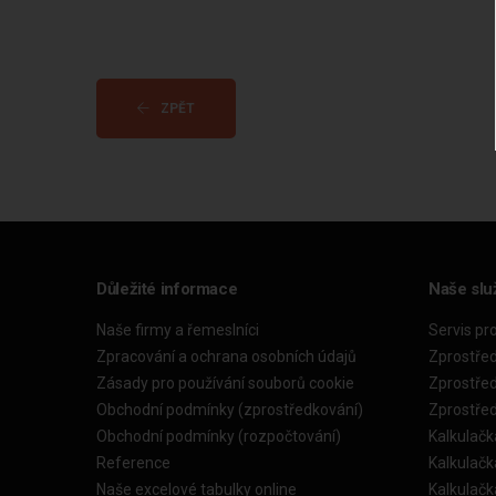
ZPĚT
Důležité informace
Naše slu
Naše firmy a řemeslníci
Servis pr
Zpracování a ochrana osobních údajů
Zprostře
Zásady pro používání souborů cookie
Zprostře
Obchodní podmínky (zprostředkování)
Zprostře
Obchodní podmínky (rozpočtování)
Kalkulačk
Reference
Kalkulač
Naše excelové tabulky online
Kalkulač