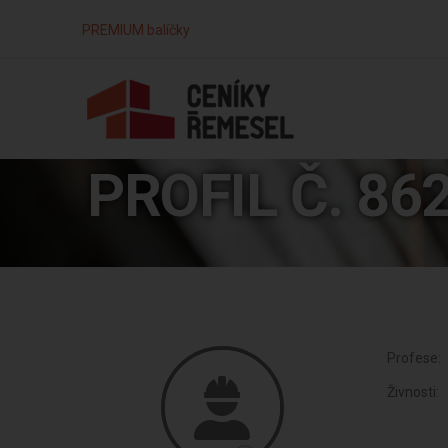
PREMIUM balíčky
PROFIL Č. 86
Profese:
Živnosti: