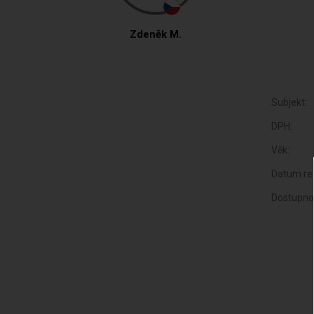
Zdeněk M.
Subjekt:
DPH:
Věk:
Datum reg
Dostupno