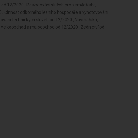
od 12/2020 , Poskytování služeb pro zemědělství,
020 , Činnost odborného lesního hospodáře a vyhotovování
ování technických služeb od 12/2020 , Návrhářská,
, Velkoobchod a maloobchod od 12/2020 , Zednictví od