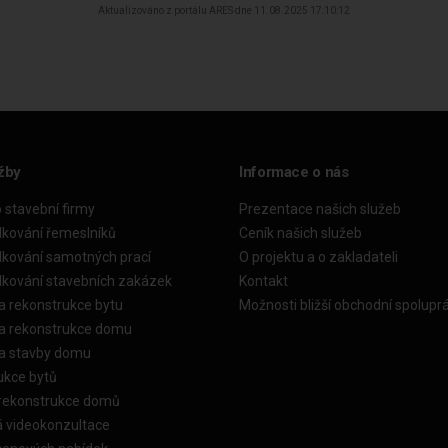
Aktualizováno z portálu ARES dne 11.08.2025 17:10:12
žby
Informace o nás
o stavební firmy
Prezentace našich služeb
dkování řemeslníků
Ceník našich služeb
dkování samotných prací
O projektu a o zakladateli
dkování stavebních zakázek
Kontakt
a rekonstrukce bytu
Možnosti bližší obchodní spolupr
ka rekonstrukce domu
ka stavby domu
ukce bytů
 rekonstrukce domů
á videokonzultace