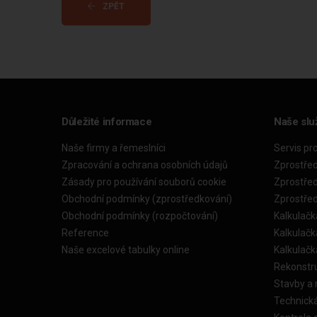
ZPĚT
Důležité informace
Naše slu
Naše firmy a řemeslníci
Servis pr
Zpracování a ochrana osobních údajů
Zprostře
Zásady pro používání souborů cookie
Zprostře
Obchodní podmínky (zprostředkování)
Zprostře
Obchodní podmínky (rozpočtování)
Kalkulačk
Reference
Kalkulač
Naše excelové tabulky online
Kalkulač
Rekonstr
Stavby a
Technick