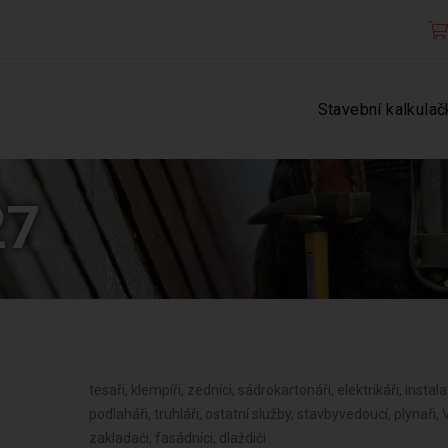
Stavební kalkulač
27
tesaři, klempíři, zedníci, sádrokartonáři, elektrikáři, instalat
podlaháři, truhláři, ostatní služby, stavbyvedoucí, plynaři
zakladači, fasádníci, dlaždiči