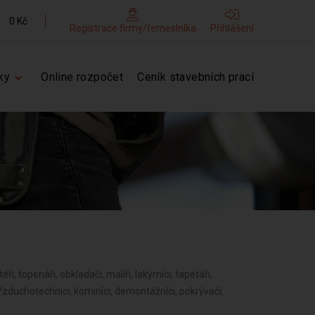
0 Kč
Registrace firmy/řemeslníka
Přihlášení
ky
Online rozpočet
Ceník stavebních prací
éři, topenáři, obkladači, malíři, lakýrníci, tapetáři,
, Vzduchotechnici, kominíci, demontážníci, pokrývači,