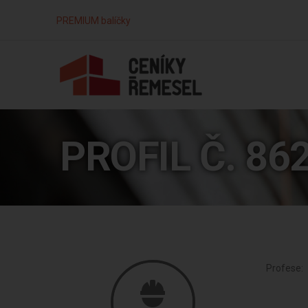
PREMIUM balíčky
PROFIL Č. 86
Profese: