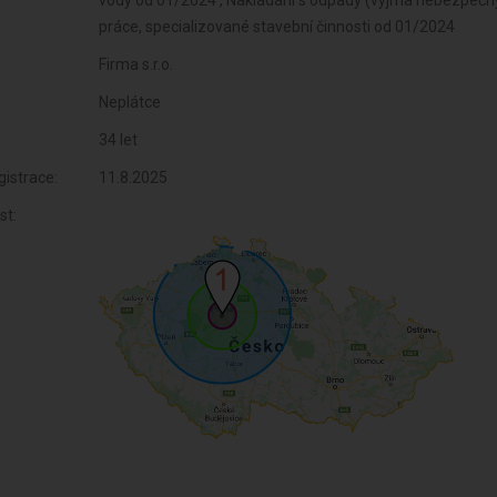
Firma s.r.o.
Neplátce
34 let
istrace:
11.8.2025
st: