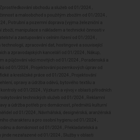
četně lektorské činnosti od 01/2024 , Provozování kulturních, kulturně-vzdělávacích a zábavních zařízení, pořádání kulturních produkcí, zábav, výstav, veletrhů, přehlídek, prodejních a obdobných akcí od 01/2024 , Poskytování služeb pro zemědělství, zahradnictví, rybníkářství, lesnictví a myslivost od 01/2024 , Činnost odborného lesního hospodáře a vyhotovování lesních hospodářských plánů a osnov od 01/2024 , Provozování tělovýchovných a sportovních zařízení a organizování sportovní činnosti od 01/2024 , Diagnostická, zkušební a poradenská činnost v ochraně rostlin a ošetřování rostlin, rostlinných produktů, objektů a půdy proti škodlivým organismům přípravky na ochranu rostlin nebo biocidními přípravky od 01/2024 , Nakládání s reprodukčním materiálem lesních dřevin od 01/2024 , Chov zvířat a jejich výcvik (s výjimkou živočišné výroby) od 01/2024 , Úprava nerostů, dobývání rašeliny a bahna od 01/2024 , Výroba potravinářských a škrobárenských výrobků od 01/2024 , Pěstitelské pálení od 01/2024 , Výroba krmiv, krmných směsí, doplňkových látek a premixů od 01/2024 , Výroba textilií, textilních výrobků, oděvů a oděvních doplňků od 01/2024 , Výroba a opravy obuvi, brašnářského a sedlářského zboží od 01/2024 , Zpracování dřeva, výroba dřevěných, korkových, proutěných a slaměných výrobků od 01/2024 , Vydavatelské činnosti, polygrafická výroba, knihařské a kopírovací práce od 01/2024 , Výroba vlákniny, papíru a lepenky a zboží z těchto materiálů od 01/2024 , Výroba, rozmnožování, distribuce, prodej, pronájem zvukových a zvukově-obrazových záznamů a výroba nenahraných nosičů údajů a záznamů od 01/2024 , Výroba koksu, surového dehtu a jiných pevných paliv od 01/2024 , Výroba chemických látek a chemických směsí nebo předmětů a kosmetických přípravků od 01/2024 , Výroba hnojiv