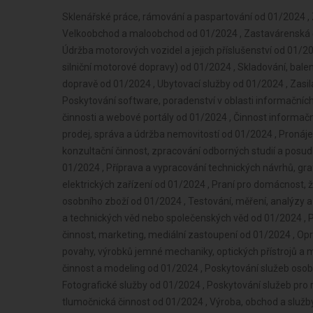
Sklenářské práce, rámování a paspartování od 01/2024 , Zprostředkování obchodu a služeb od 01/2024 , Velkoobchod a maloobchod od 01/2024 , Zastavárenská činnost a maloobchod s použitým zbožím od 01/2024 , Údržba motorových vozidel a jejich příslušenství od 01/2024 , Potrubní a pozemní doprava (vyjma železniční a silniční motorové dopravy) od 01/2024 , Skladování, balení zboží, manipulace s nákladem a technické činnosti v dopravě od 01/2024 , Ubytovací služby od 01/2024 , Zasilatelství a zastupování v celním řízení od 01/2024 , Poskytování software, poradenství v oblasti informačních technologií, zpracování dat, hostingové a související činnosti a webové portály od 01/2024 , Činnost informačních a zpravodajských kanceláří od 01/2024 , Nákup, prodej, správa a údržba nemovitostí od 01/2024 , Pronájem a půjčování věcí movitých od 01/2024 , Poradenská a konzultační činnost, zpracování odborných studií a posudků od 01/2024 , Projektování pozemkových úprav od 01/2024 , Příprava a vypracování technických návrhů, grafické a kresličské práce od 01/2024 , Projektování elektrických zařízení od 01/2024 , Praní pro domácnost, žehlení, opravy a údržba oděvů, bytového textilu a osobního zboží od 01/2024 , Testování, měření, analýzy a kontroly od 01/2024 , Výzkum a vývoj v oblasti přírodních a technických věd nebo společenských věd od 01/2024 , Poskytování technických služeb od 01/2024 , Reklamní činnost, marketing, mediální zastoupení od 01/2024 , Opravy a údržba potřeb pro domácnost, předmětů kulturní povahy, výrobků jemné mechaniky, optických přístrojů a měřidel od 01/2024 , Návrhářská, designérská, aranžérská činnost a modeling od 01/2024 , Poskytování služeb osobního charakteru a pro osobní hygienu od 01/2024 , Fotografické služby od 01/2024 , Poskytování služeb pro rodinu a domácnost od 01/2024 , Překladatelská a tlumočnická činnost od 01/2024 , Výroba, obchod a služby jinde nezařazené od 01/2024 , Služby v oblasti administrativní správy a služby organizačně hospodářské povahy od 01/2024 , Provozování cestovní agentury a průvodcovská činnost v oblasti cestovního ruchu od 01/2024 , Mimoškolní výchova a vzdělávání, pořádání kurzů, školení, v