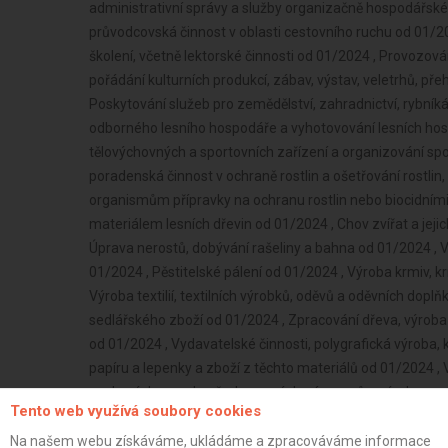
Tento web využívá soubory cookies
Na našem webu získáváme, ukládáme a zpracováváme informace