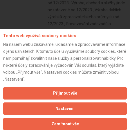
od 12/2023 , Výroba, obchod a služby jinde
nezařazené od 12/2023 , Výroba dalších
výrobků zpracovatelského průmyslu od
12/2023 , Provozování vodovodů a
kanalizací a úprava a rozvod vody od
Tento web využívá soubory cookies
12/2023 , Nakládání s odpady (vyjma
Na našem webu získáváme, ukládáme a zpracováváme informace
nebezpečných) od 12/2023
o jeho uživatelích. K tomuto účelu využíváme soubory cookies, které
Subjekt:
OSVČ
nám pomáhají zkvalitnit naše služby a personalizovat nabídky. Pro
DPH:
Neplátce
některé účely zpracování je vyžadován Váš souhlas, který vyjádříte
volbou „Přijmout vše“. Nastavení cookies můžete změnit volbou
Věk:
43 let
„Nastavení“.
Datum registrace:
6.8.2025
Přijmout vše
Dostupnost:
Nastavení
Zamítnout vše