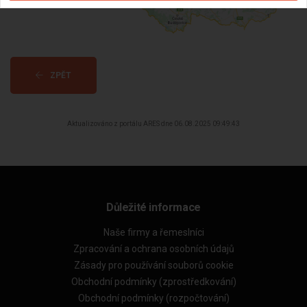
ZPĚT
Aktualizováno z portálu ARES dne 06.08.2025 09:49:43
Důležité informace
Naše firmy a řemeslníci
Zpracování a ochrana osobních údajů
Zásady pro používání souborů cookie
Obchodní podmínky (zprostředkování)
Obchodní podmínky (rozpočtování)