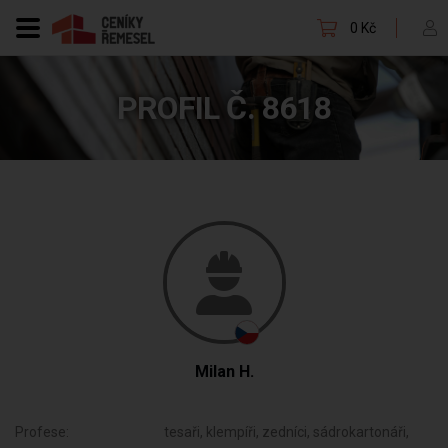
0 Kč
PROFIL Č. 8618
Milan H.
Profese:
tesaři, klempíři, zedníci, sádrokartonáři,