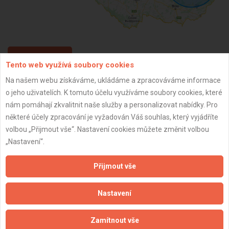
ZPĚT
Tento web využívá soubory cookies
Na našem webu získáváme, ukládáme a zpracováváme informace
o jeho uživatelích. K tomuto účelu využíváme soubory cookies, které
Aktualizováno z portálu ARES dne 04.08.2025 08:28:07
nám pomáhají zkvalitnit naše služby a personalizovat nabídky. Pro
některé účely zpracování je vyžadován Váš souhlas, který vyjádříte
volbou „Přijmout vše“. Nastavení cookies můžete změnit volbou
„Nastavení“.
Důležité informace
Přijmout vše
Naše firmy a řemeslníci
Zpracování a ochrana osobních údajů
Nastavení
Zásady pro používání souborů cookie
Obchodní podmínky (zprostředkování)
Zamítnout vše
Obchodní podmínky (rozpočtování)