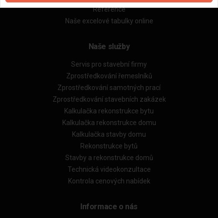
Reference
Naše excelové tabulky online
Naše služby
Servis pro stavební firmy
Zprostředkování řemeslníků
Zprostředkování samotných prací
Zprostředkování stavebních zakázek
Kalkulačka rekonstrukce bytu
Kalkulačka rekonstrukce domu
Kalkulačka stavby domu
Rekonstrukce bytů
Stavby a rekonstrukce domů
Technická videokonzultace
Kontrola cenových nabídek
Informace o nás