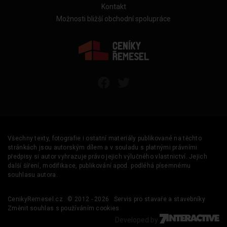
Kontakt
Možnosti bližší obchodní spolupráce
Všechny texty, fotografie i ostatní materiály publikované na těchto
stránkách jsou autorským dílem a v souladu s platnými právními
předpisy si autor vyhrazuje právo jejich výlučného vlastnictví. Jejich
další šíření, modifikace, publikování apod. podléhá písemnému
souhlasu autora.
CenikyRemesel.cz
© 2012 - 2026
Servis pro stavaře a stavebníky
Změnit souhlas s používáním cookies
Developed by