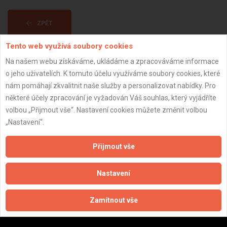
ZPĚT
Tento web využívá soubory cookies
Aktualizováno z portálu ARES dne 01.08.2025 00:49:35
Na našem webu získáváme, ukládáme a zpracováváme informace
o jeho uživatelích. K tomuto účelu využíváme soubory cookies, které
nám pomáhají zkvalitnit naše služby a personalizovat nabídky. Pro
některé účely zpracování je vyžadován Váš souhlas, který vyjádříte
volbou „Přijmout vše“. Nastavení cookies můžete změnit volbou
Důležité informace
„Nastavení“.
Naše firmy a řemeslníci
Přijmout vše
Zpracování a ochrana osobních údajů
Zásady pro používání souborů cookie
Nastavení
Obchodní podmínky (zprostředkování)
Obchodní podmínky (rozpočtování)
Zamítnout vše
Reference
Naše excelové tabulky online