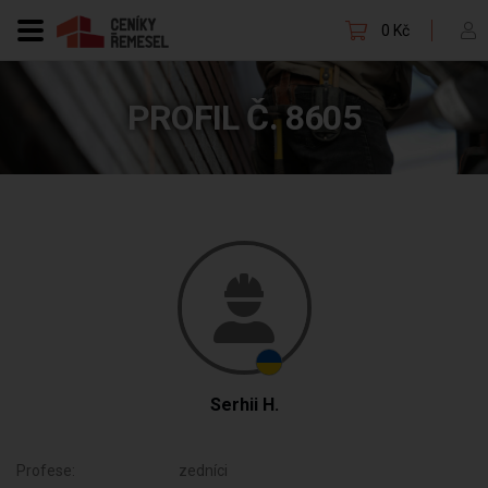
0 Kč
PROFIL Č. 8605
Serhii H.
Profese:
zedníci