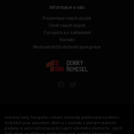
Informace o nás
Prezentace našich služeb
Ceník našich služeb
O projektu a o zakladateli
Kontakt
Možnosti bližší obchodní spolupráce
Všechny texty, fotografie i ostatní materiály publikované na těchto
stránkách jsou autorským dílem a v souladu s platnými právními
předpisy si autor vyhrazuje právo jejich výlučného vlastnictví. Jejich
další šíření, modifikace, publikování apod. podléhá písemnému