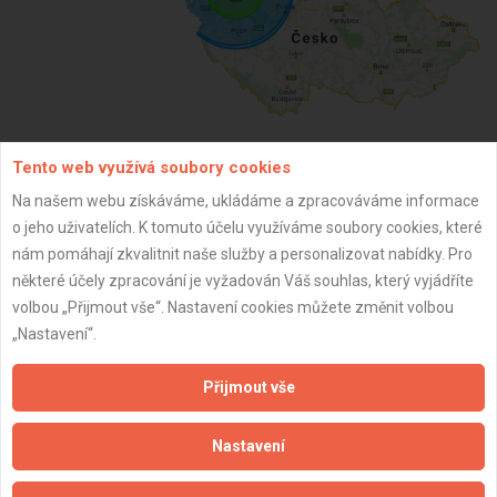
Tento web využívá soubory cookies
ZPĚT
Na našem webu získáváme, ukládáme a zpracováváme informace
o jeho uživatelích. K tomuto účelu využíváme soubory cookies, které
nám pomáhají zkvalitnit naše služby a personalizovat nabídky. Pro
Aktualizováno z portálu ARES dne 22.07.2025 14:27:56
některé účely zpracování je vyžadován Váš souhlas, který vyjádříte
volbou „Přijmout vše“. Nastavení cookies můžete změnit volbou
„Nastavení“.
Přijmout vše
Důležité informace
Naše firmy a řemeslníci
Nastavení
Zpracování a ochrana osobních údajů
Zásady pro používání souborů cookie