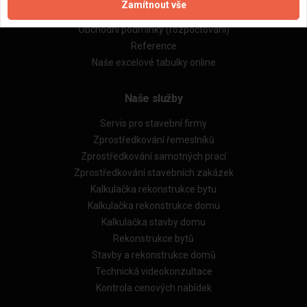
Zamítnout vše
Obchodní podmínky (zprostředkování)
Obchodní podmínky (rozpočtování)
Reference
Naše excelové tabulky online
Naše služby
Servis pro stavební firmy
Zprostředkování řemeslníků
Zprostředkování samotných prací
Zprostředkování stavebních zakázek
Kalkulačka rekonstrukce bytu
Kalkulačka rekonstrukce domu
Kalkulačka stavby domu
Rekonstrukce bytů
Stavby a rekonstrukce domů
Technická videokonzultace
Kontrola cenových nabídek