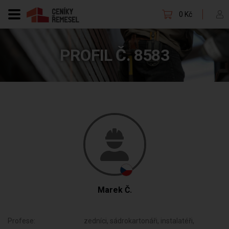
0 Kč
PROFIL Č. 8583
Marek Č.
Profese:
zedníci, sádrokartonáři, instalatéři,