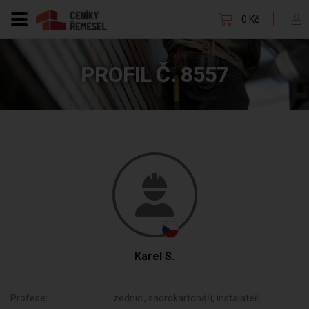
0 Kč
PROFIL Č. 8557
Karel S.
Profese:
zedníci, sádrokartonáři, instalatéři,