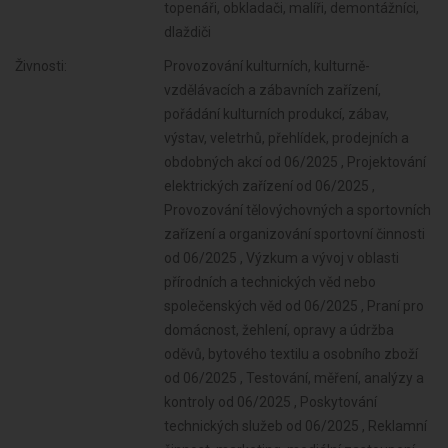
topenáři, obkladači, malíři, demontážníci,
dlaždiči
Živnosti:
Provozování kulturních, kulturně-vzdělávacích a zábavních zařízení, pořádání kulturních produkcí, zábav, výstav, veletrhů, přehlídek, prodejních a obdobných akcí od 06/2025 , Projektování elektrických zařízení od 06/2025 , Provozování tělovýchovných a sportovních zařízení a organizování sportovní činnosti od 06/2025 , Výzkum a vývoj v oblasti přírodních a technických věd nebo společenských věd od 06/2025 , Praní pro domácnost, žehlení, opravy a údržba oděvů, bytového textilu a osobního zboží od 06/2025 , Testování, měření, analýzy a kontroly od 06/2025 , Poskytování technických služeb od 06/2025 , Reklamní činnost, marketing, mediální zastoupení od 06/2025 , Opravy a údržba potřeb pro domácnost, předmětů kulturní povahy, výrobků jemné mechaniky, optických přístrojů a měřidel od 06/2025 , Návrhářská, designérská, aranžérská činnost a modeling od 06/2025 , Poskytování služeb osobního charakteru a pro osobní hygienu od 06/2025 , Fotografické služby od 06/2025 , Poskytování služeb pro právnické osoby a svěřenské fondy od 06/2025 , Poskytování služeb pro rodinu a domácnost od 06/2025 , Překladatelská a tlumočnická činnost od 06/2025 , Výroba, obchod a služby jinde nezařazené od 06/2025 , Poskytování služeb pro zemědělství, zahradnictví, rybníkářství, lesnictví a myslivost od 06/2025 , Činnost odborného lesního hospodáře a vyhotovování lesních hospodářských plánů a osnov od 06/2025 , Diagnostická, zkušební a poradenská činnost v ochraně rostlin a ošetřování rostlin, rostlinných produktů, objektů a půdy proti škodlivým organismům přípravky na ochranu rostlin nebo biocidními přípravky od 06/2025 , Nakládání s reprodukčním materiálem lesních dřevin od 06/2025 , Chov zvířat a jejich výcvik (s výjimkou živočišné výroby) od 06/2025 , Úprava nerostů, dobývání rašeliny a bahna od 06/2025 , Výroba potravinářských a škrobárenských výrobků od 06/2025 , Výroba krmiv, krmných směsí, doplňkových látek a premixů od 06/2025 , Pěstitelské pálení od 06/2025 , Výroba textilií, textilních výrobků, oděvů a oděvních doplňků od 06/2025 , Výroba a opravy obuvi, brašnářského a sedlářského zboží od 06/2025 , Zpracování dřeva, výroba dřevěných, korkových, proutěných a slaměných výrobků od 06/2025 , Výroba vlákniny, papíru a lepenky a zboží z těchto materiálů od 06/2025 , Vydavatelské činnosti, polygrafická výroba, knihařské a kopírovací práce od 06/2025 , Výroba, rozmnožování, distribuce, prodej, pronájem zvukových a zvukově-obrazových záznamů a výroba nenahraných nosičů údajů a záznamů od 06/2025 , Výroba koksu, surového dehtu a jiných pevných paliv od 06/2025 , Výroba chemických látek a chemických směsí nebo předmětů a kosmetických přípravků od 06/2025 , Výroba hnojiv od 06/2025 , Výroba plastových a pryžových výrobků od 06/2025 , Výroba a zpracování skla od 06/2025 , Výroba stavebních hmot, porcelánových, keramických a sádrových výrobků od 06/2025 , Výroba brusiv a ostatních minerálních nekovových výrobků od 06/2025 , Broušení technického a šperkového kamene od 06/2025 , Výroba a hutní zpracování železa, drahých a neželezných kovů a jejich slitin od 06/2025 , Výroba kovových konstrukcí a kovodělných výrobků od 06/2025 , Umělecko-řemeslné zpracování kovů od 06/2025 , Povrchové úpravy a svařování kovů a dalších materiálů od 06/2025 , Výroba měřicích, zkušebních, navigačních, optických a fotografických přístrojů a zařízení od 06/2025 , Výroba elektronických součástek, elektrických zařízení a výroba a opravy elektrických strojů, přístrojů a elektronických zařízení pracujících na malém napětí od 06/2025 , Výroba neelektrických zařízení pro domácnost od 06/2025 , Výroba strojů a zařízení od 06/2025 , Výroba motorových a přípojných vozidel a karoserií od 06/2025 , Stavba a výroba plavidel od 06/2025 , Výroba, vývoj, projektování, zkoušky, instalace, údržba, opravy, modifikace a konstrukční změny letadel, motorů letadel, vrtulí, letadlových částí a zařízení a leteckých pozemních zařízení od 06/2025 , Výroba drážních hnacích vozidel a drážních vozidel na dráze tramvajové, trolejbusové a lanové a železničního parku od 06/2025