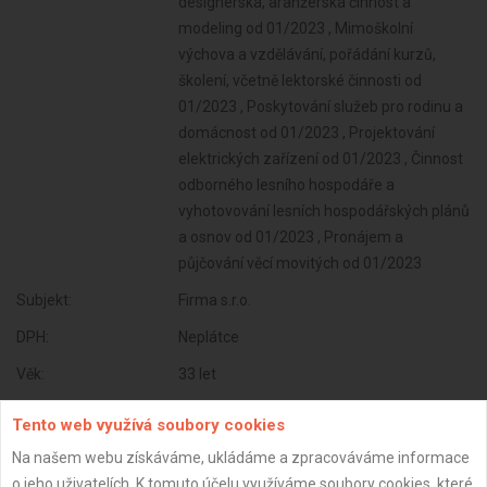
designérská, aranžérská činnost a
modeling od 01/2023 , Mimoškolní
výchova a vzdělávání, pořádání kurzů,
školení, včetně lektorské činnosti od
01/2023 , Poskytování služeb pro rodinu a
domácnost od 01/2023 , Projektování
elektrických zařízení od 01/2023 , Činnost
odborného lesního hospodáře a
vyhotovování lesních hospodářských plánů
a osnov od 01/2023 , Pronájem a
půjčování věcí movitých od 01/2023
Subjekt:
Firma s.r.o.
DPH:
Neplátce
Věk:
33 let
Datum registrace:
11.7.2025
Tento web využívá soubory cookies
Dostupnost:
Na našem webu získáváme, ukládáme a zpracováváme informace
o jeho uživatelích. K tomuto účelu využíváme soubory cookies, které