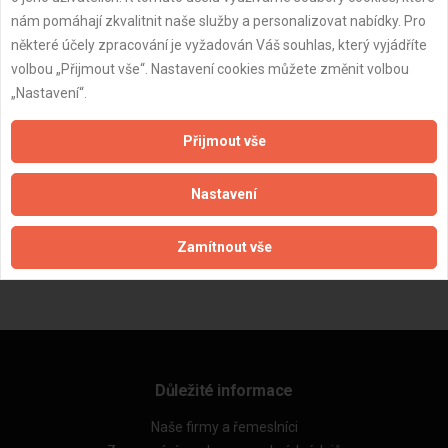
nám pomáhají zkvalitnit naše služby a personalizovat nabídky. Pro
některé účely zpracování je vyžadován Váš souhlas, který vyjádříte
volbou „Přijmout vše“. Nastavení cookies můžete změnit volbou
„Nastavení“.
Přijmout vše
Nastavení
ZPĚT
Zamítnout vše
Aktualizováno z portálu ARES dne 11.07.2025 08:32:05
Důležité informace
Naše firmy a řemeslníci