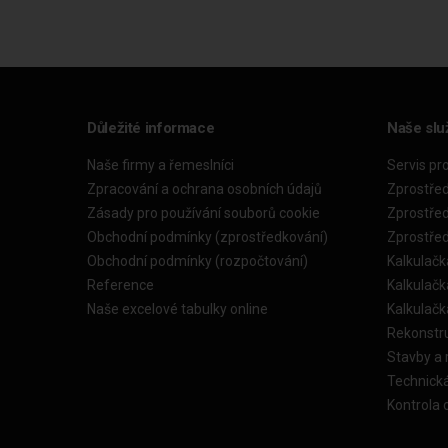
Důležité informace
Naše slu
Naše firmy a řemeslníci
Servis pr
Zpracování a ochrana osobních údajů
Zprostře
Zásady pro používání souborů cookie
Zprostře
Obchodní podmínky (zprostředkování)
Zprostře
Obchodní podmínky (rozpočtování)
Kalkulačk
Reference
Kalkulač
Naše excelové tabulky online
Kalkulač
Rekonstr
Stavby a
Technick
Kontrola 