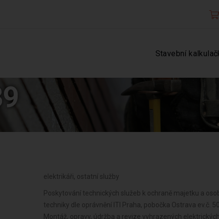
Stavební kalkulač
39
elektrikáři, ostatní služby
Poskytování technických služeb k ochraně majetku a osob
techniky dle oprávnění ITI Praha, pobočka Ostrava ev.č.
Montáž, opravy, údržba a revize vyhrazených elektrickýc