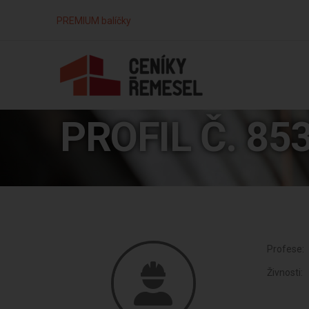
PREMIUM balíčky
PROFIL Č. 85
Profese:
Živnosti: