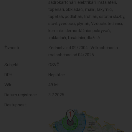
sádrokartonáři, elektrikáři, instalatéři,
topenáři, obkladači, malíři, lakýrníci,
tapetáři, podlaháři, truhláři, ostatní služby,
stavbyvedoucí, plynaři, Vzduchotechnici,
kominíci, demontážníci, pokrývači,
zakladači, fasádníci, dlaždiči
Živnosti:
Zednictví od 09/2004 , Velkoobchod a
maloobchod od 04/2025
Subjekt:
OSVČ
DPH:
Neplátce
Věk:
49 let
Datum registrace:
3.7.2025
Dostupnost: