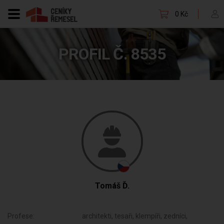
0 Kč
PROFIL Č. 8535
Tomáš Ď.
Profese:
architekti, tesaři, klempíři, zedníci,