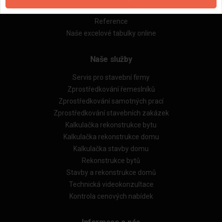
Obchodní podmínky (rozpočtování)
Reference
Naše excelové tabulky online
Naše služby
Servis pro stavební firmy
Zprostředkování řemeslníků
Zprostředkování samotných prací
Zprostředkování stavebních zakázek
Kalkulačka rekonstrukce bytu
Kalkulačka rekonstrukce domu
Kalkulačka stavby domu
Rekonstrukce bytů
Stavby a rekonstrukce domů
Technická videokonzultace
Kontrola cenových nabídek