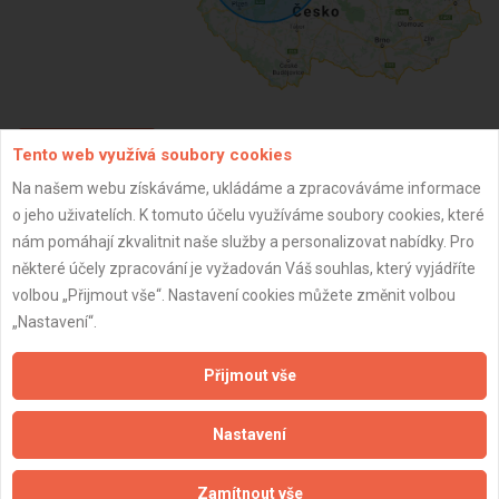
Tento web využívá soubory cookies
ZPĚT
Na našem webu získáváme, ukládáme a zpracováváme informace
o jeho uživatelích. K tomuto účelu využíváme soubory cookies, které
Aktualizováno z portálu ARES dne 03.07.2025 21:04:26
nám pomáhají zkvalitnit naše služby a personalizovat nabídky. Pro
některé účely zpracování je vyžadován Váš souhlas, který vyjádříte
volbou „Přijmout vše“. Nastavení cookies můžete změnit volbou
„Nastavení“.
Důležité informace
Přijmout vše
Naše firmy a řemeslníci
Nastavení
Zpracování a ochrana osobních údajů
Zásady pro používání souborů cookie
Zamítnout vše
Obchodní podmínky (zprostředkování)