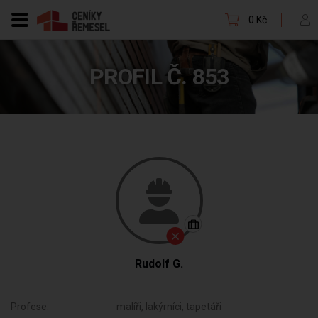
0 Kč
PROFIL Č. 853
Rudolf G.
Profese:
malíři, lakýrníci, tapetáři