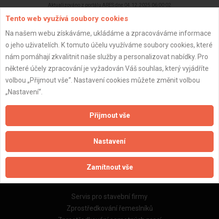
Aktualizováno z portálu ARES dne 04.12.2025 06:00:02
Tento web využívá soubory cookies
Na našem webu získáváme, ukládáme a zpracováváme informace
o jeho uživatelích. K tomuto účelu využíváme soubory cookies, které
nám pomáhají zkvalitnit naše služby a personalizovat nabídky. Pro
Důležité informace
některé účely zpracování je vyžadován Váš souhlas, který vyjádříte
volbou „Přijmout vše“. Nastavení cookies můžete změnit volbou
Naše firmy a řemeslníci
„Nastavení“.
Zpracování a ochrana osobních údajů
Zásady pro používání souborů cookie
Přijmout vše
Obchodní podmínky (zprostředkování)
Obchodní podmínky (rozpočtování)
Nastavení
Reference
Naše excelové tabulky online
Zamítnout vše
Naše služby
Servis pro stavební firmy
Zprostředkování řemeslníků