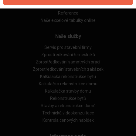
Obchodní podmínky (rozpočtování)
Reference
Naše excelové tabulky online
Naše služby
Servis pro stavební firmy
Zprostředkování řemeslníků
Zprostředkování samotných prací
Zprostředkování stavebních zakázek
Kalkulačka rekonstrukce bytu
Kalkulačka rekonstrukce domu
Kalkulačka stavby domu
Rekonstrukce bytů
Stavby a rekonstrukce domů
Technická videokonzultace
Kontrola cenových nabídek