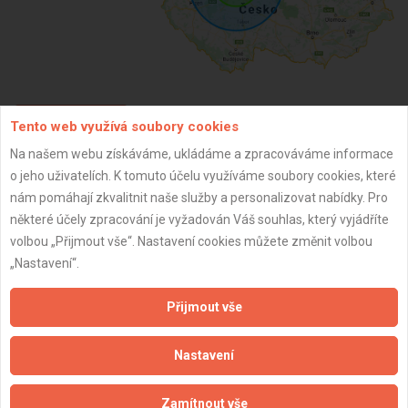
Tento web využívá soubory cookies
ZPĚT
Na našem webu získáváme, ukládáme a zpracováváme informace
o jeho uživatelích. K tomuto účelu využíváme soubory cookies, které
Aktualizováno z portálu ARES dne 01.07.2025 10:28:56
nám pomáhají zkvalitnit naše služby a personalizovat nabídky. Pro
některé účely zpracování je vyžadován Váš souhlas, který vyjádříte
volbou „Přijmout vše“. Nastavení cookies můžete změnit volbou
„Nastavení“.
Důležité informace
Přijmout vše
Naše firmy a řemeslníci
Nastavení
Zpracování a ochrana osobních údajů
Zásady pro používání souborů cookie
Zamítnout vše
Obchodní podmínky (zprostředkování)