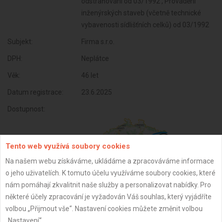
odstraňování od 03/1992 , Provádění
inženýrských staveb (včetně technické
vybavenosti sídlišťních celků) od 03/1992
Subjekt:
Firma s.r.o.
DPH:
Neplátce
Věk:
46 let
Datum registrace:
23.6.2025
Dostupnost:
Tento web využívá soubory cookies
Na našem webu získáváme, ukládáme a zpracováváme informace
o jeho uživatelích. K tomuto účelu využíváme soubory cookies, které
nám pomáhají zkvalitnit naše služby a personalizovat nabídky. Pro
některé účely zpracování je vyžadován Váš souhlas, který vyjádříte
volbou „Přijmout vše“. Nastavení cookies můžete změnit volbou
„Nastavení“.