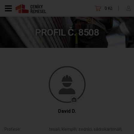
0 Kč
PROFIL Č. 8508
David D.
Profese:
tesaři, klempíři, zedníci, sádrokartonáři,