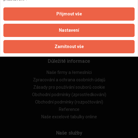
ZPĚT
Přijmout vše
Aktualizováno z portálu ARES dne 23.06.2025 15:34:01
Nastavení
Zamítnout vše
Důležité informace
Naše firmy a řemeslníci
Zpracování a ochrana osobních údajů
Zásady pro používání souborů cookie
Obchodní podmínky (zprostředkování)
Obchodní podmínky (rozpočtování)
Reference
Naše excelové tabulky online
Naše služby