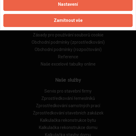
Nastavení
Důležité informace
Zamítnout vše
Naše firmy a řemeslníci
Zpracování a ochrana osobních údajů
Zásady pro používání souborů cookie
Obchodní podmínky (zprostředkování)
Obchodní podmínky (rozpočtování)
Reference
Naše excelové tabulky online
Naše služby
Servis pro stavební firmy
Zprostředkování řemeslníků
Zprostředkování samotných prací
Zprostředkování stavebních zakázek
Kalkulačka rekonstrukce bytu
Kalkulačka rekonstrukce domu
Kalkulačka stavby domu