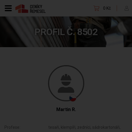
0 Kč
PROFIL Č. 8502
Martin R.
Profese:
tesaři, klempíři, zedníci, sádrokartonáři,