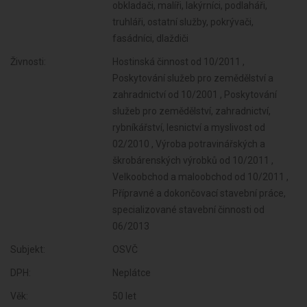
obkladači, malíři, lakýrníci, podlaháři,
truhláři, ostatní služby, pokrývači,
fasádníci, dlaždiči
Živnosti:
Hostinská činnost od 10/2011 ,
Poskytování služeb pro zemědělství a
zahradnictví od 10/2001 , Poskytování
služeb pro zemědělství, zahradnictví,
rybníkářství, lesnictví a myslivost od
02/2010 , Výroba potravinářských a
škrobárenských výrobků od 10/2011 ,
Velkoobchod a maloobchod od 10/2011 ,
Přípravné a dokončovací stavební práce,
specializované stavební činnosti od
06/2013
Subjekt:
OSVČ
DPH:
Neplátce
Věk:
50 let