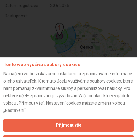
Datum registrace:
20.6.2025
Dostupnost:
Tento web využívá soubory cookies
Na našem webu získáváme, ukládáme a zpracováváme informace
o jeho uživatelích. K tomuto účelu využíváme soubory cookies, které
ZPĚT
nám pomáhají zkvalitnit naše služby a personalizovat nabídky. Pro
některé účely zpracování je vyžadován Váš souhlas, který vyjádříte
volbou „Přijmout vše“. Nastavení cookies můžete změnit volbou
Aktualizováno z portálu ARES dne 20.06.2025 10:32:53
„Nastavení“.
Přijmout vše