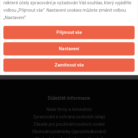
některé účely zpracování je vyžadován Váš souhlas, který vyjádříte
volbou „Přijmout vše“. Nastavení cookies můžete změnit volbou
„Nastavení“.
Přijmout vše
ZPĚT
Nastavení
Aktualizováno z portálu ARES dne 19.06.2025 09:24:03
Zamítnout vše
Důležité informace
Naše firmy a řemeslníci
Zpracování a ochrana osobních údajů
Zásady pro používání souborů cookie
Obchodní podmínky (zprostředkování)