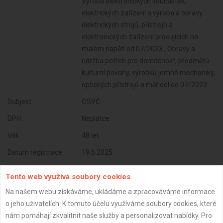
Výroba elektronických součástek,
elektrických zařízení a výroba a opravy
elektrických strojů, přístrojů a
elektronických zařízení pracujících na
malém napětí od 07/2023 , Opravy a
údržba potřeb pro domácnost, předmětů
kulturní povahy, výrobků jemné mechaniky,
optických přístrojů a měřidel od 07/2023
Subjekt:
OSVČ
DPH:
Neplátce
Věk:
48 let
Datum registrace:
19.6.2025
Dostupnost:
Tento web využívá soubory cookies
Na našem webu získáváme, ukládáme a zpracováváme informace
o jeho uživatelích. K tomuto účelu využíváme soubory cookies, které
nám pomáhají zkvalitnit naše služby a personalizovat nabídky. Pro