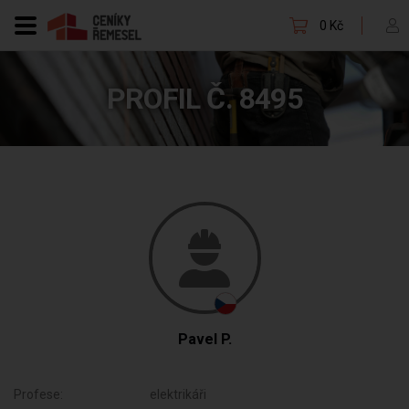
0 Kč
PROFIL Č. 8495
Pavel P.
Profese:
elektrikáři