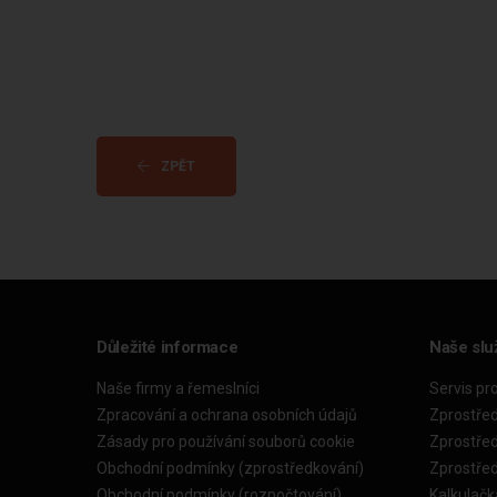
ZPĚT
Důležité informace
Naše slu
Naše firmy a řemeslníci
Servis pr
Zpracování a ochrana osobních údajů
Zprostře
Zásady pro používání souborů cookie
Zprostře
Obchodní podmínky (zprostředkování)
Zprostře
Obchodní podmínky (rozpočtování)
Kalkulačk