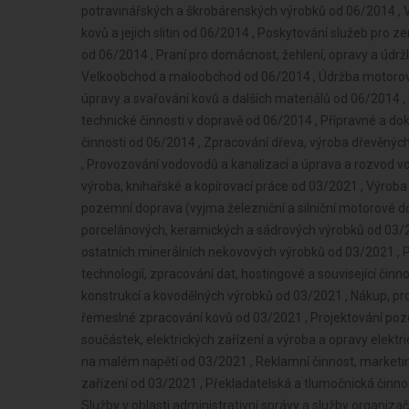
potravinářských a škrobárenských výrobků od 06/2014 , 
kovů a jejich slitin od 06/2014 , Poskytování služeb pro zem
od 06/2014 , Praní pro domácnost, žehlení, opravy a údrž
Velkoobchod a maloobchod od 06/2014 , Údržba motorovýc
úpravy a svařování kovů a dalších materiálů od 06/2014 ,
technické činnosti v dopravě od 06/2014 , Přípravné a do
činnosti od 06/2014 , Zpracování dřeva, výroba dřevěný
, Provozování vodovodů a kanalizací a úprava a rozvod vo
výroba, knihařské a kopírovací práce od 03/2021 , Výroba
pozemní doprava (vyjma železniční a silniční motorové d
porcelánových, keramických a sádrových výrobků od 03/20
ostatních minerálních nekovových výrobků od 03/2021 , P
technologií, zpracování dat, hostingové a související čin
konstrukcí a kovodělných výrobků od 03/2021 , Nákup, pr
řemeslné zpracování kovů od 03/2021 , Projektování po
součástek, elektrických zařízení a výroba a opravy elektric
na malém napětí od 03/2021 , Reklamní činnost, marketin
zařízení od 03/2021 , Překladatelská a tlumočnická činno
Služby v oblasti administrativní správy a služby organi