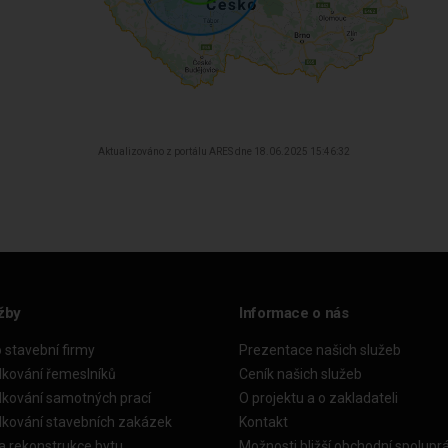
Aktualizováno z portálu ARES dne 18.06.2025 15:46:32
žby
Informace o nás
o stavební firmy
Prezentace našich služeb
dkování řemeslníků
Ceník našich služeb
dkování samotných prací
O projektu a o zakladateli
dkování stavebních zakázek
Kontakt
a rekonstrukce bytu
Možnosti bližší obchodní spolupr