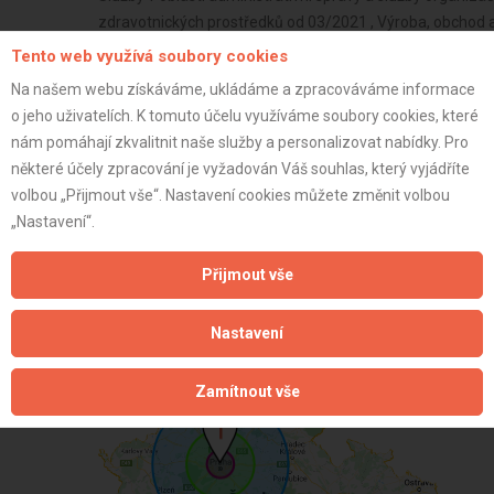
zdravotnických prostředků od 03/2021 , Výroba, obchod 
služeb osobního charakteru a pro osobní hygienu od 03/
Tento web využívá soubory cookies
od 03/2021 , Činnost odborného lesního hospodáře a vyh
Na našem webu získáváme, ukládáme a zpracováváme informace
03/2021 , Nakládání s reprodukčním materiálem lesních d
o jeho uživatelích. K tomuto účelu využíváme soubory cookies, které
doplňkových látek a premixů od 03/2021 , Výroba textilií,
nám pomáhají zkvalitnit naše služby a personalizovat nabídky. Pro
Provádění staveb, jejich změn a odstraňování od 04/2021 
některé účely zpracování je vyžadován Váš souhlas, který vyjádříte
konzumního lihu a lihovin od 05/2022
volbou „Přijmout vše“. Nastavení cookies můžete změnit volbou
Firma s.r.o.
„Nastavení“.
Neplátce
Přijmout vše
37 let
istrace:
18.6.2025
Nastavení
st:
Zamítnout vše