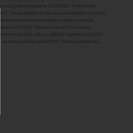
a služby jinde nezařazené od 03/2021 , Poskytování
2021 , Výroba dalších výrobků zpracovatelského průmyslu
otovování lesních hospodářských plánů a osnov od
řevin od 03/2021 , Výroba krmiv, krmných směsí,
 textilních výrobků, oděvů a oděvních doplňků od 03/2021 ,
, Hostinská činnost od 05/2022 , Prodej kvasného lihu,