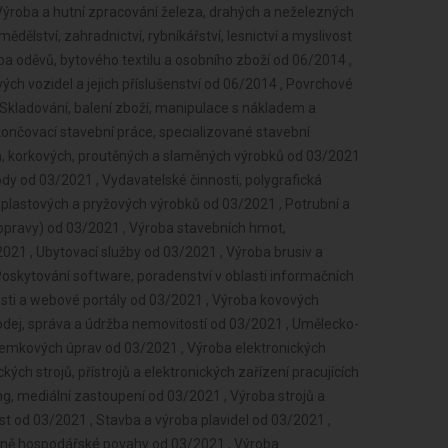
Výroba a hutní zpracování železa, drahých a neželezných
ědělství, zahradnictví, rybníkářství, lesnictví a myslivost
ba oděvů, bytového textilu a osobního zboží od 06/2014 ,
h vozidel a jejich příslušenství od 06/2014 , Povrchové
 Skladování, balení zboží, manipulace s nákladem a
končovací stavební práce, specializované stavební
ch, korkových, proutěných a slaměných výrobků od 03/2021
dy od 03/2021 , Vydavatelské činnosti, polygrafická
 plastových a pryžových výrobků od 03/2021 , Potrubní a
opravy) od 03/2021 , Výroba stavebních hmot,
21 , Ubytovací služby od 03/2021 , Výroba brusiv a
oskytování software, poradenství v oblasti informačních
nosti a webové portály od 03/2021 , Výroba kovových
odej, správa a údržba nemovitostí od 03/2021 , Umělecko-
zemkových úprav od 03/2021 , Výroba elektronických
kých strojů, přístrojů a elektronických zařízení pracujících
g, mediální zastoupení od 03/2021 , Výroba strojů a
st od 03/2021 , Stavba a výroba plavidel od 03/2021 ,
začně hospodářské povahy od 03/2021 , Výroba