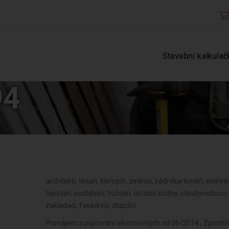
Stavební kalkulač
94
architekti, tesaři, klempíři, zedníci, sádrokartonáři, elektriká
tapetáři, podlaháři, truhláři, ostatní služby, stavbyvedouc
zakladači, fasádníci, dlaždiči
Pronájem a půjčování věcí movitých od 06/2014 , Zprost