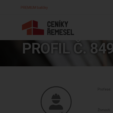
PREMIUM balíčky
PROFIL Č. 84
Profese:
Živnosti: