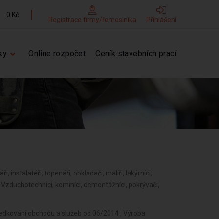
0 Kč
Registrace firmy/řemeslníka
Přihlášení
ky
Online rozpočet
Ceník stavebních prací
ři, instalatéři, topenáři, obkladači, malíři, lakýrníci,
í, Vzduchotechnici, kominíci, demontážníci, pokrývači,
ředkování obchodu a služeb od 06/2014 , Výroba