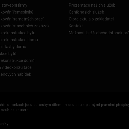
o stavební firmy
Prezentace našich služeb
dkování řemeslníků
Ceník našich služeb
dkování samotných prací
O projektu a o zakladateli
dkování stavebních zakázek
Kontakt
a rekonstrukce bytu
Možnosti bližší obchodní spolupr
ka rekonstrukce domu
ka stavby domu
ukce bytů
 rekonstrukce domů
á videokonzultace
cenových nabídek
ěchto stránkách jsou autorským dílem a v souladu s platnými právními předpisy 
u souhlasu autora.
bníky