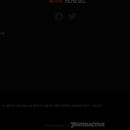
áce
si autor vyhrazuje právo jejich výlučného vlastnictví. Jejich
Developed by