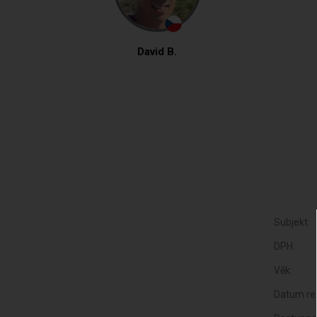
David B.
Subjekt:
DPH:
Věk:
Datum reg