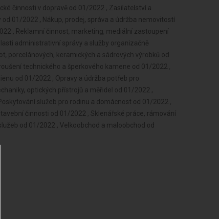
ké činnosti v dopravě od 01/2022 , Zasilatelství a
y od 01/2022 , Nákup, prodej, správa a údržba nemovitostí
022 , Reklamní činnost, marketing, mediální zastoupení
lasti administrativní správy a služby organizačně
t, porcelánových, keramických a sádrových výrobků od
Broušení technického a šperkového kamene od 01/2022 ,
ienu od 01/2022 , Opravy a údržba potřeb pro
aniky, optických přístrojů a měřidel od 01/2022 ,
oskytování služeb pro rodinu a domácnost od 01/2022 ,
stavební činnosti od 01/2022 , Sklenářské práce, rámování
 služeb od 01/2022 , Velkoobchod a maloobchod od