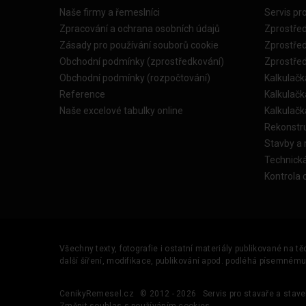
Naše firmy a řemeslníci
Servis pr
Zpracování a ochrana osobních údajů
Zprostře
Zásady pro používání souborů cookie
Zprostře
Obchodní podmínky (zprostředkování)
Zprostře
Obchodní podmínky (rozpočtování)
Kalkulačk
Reference
Kalkulač
Naše excelové tabulky online
Kalkulač
Rekonstr
Stavby a
Technick
Kontrola 
Všechny texty, fotografie i ostatní materiály publikované na t
další šíření, modifikace, publikování apod. podléhá písemném
CenikyRemesel.cz
© 2012 - 2026
Servis pro stavaře a stave
Změnit souhlas s používáním cookies