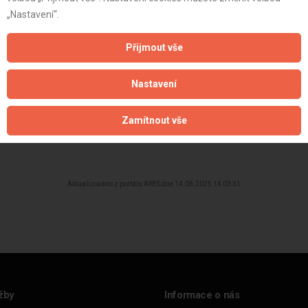
st:
„Nastavení“.
Přijmout vše
Nastavení
Zamítnout vše
Aktualizováno z portálu ARES dne 14.06.2025 14:03:31
žby
Informace o nás