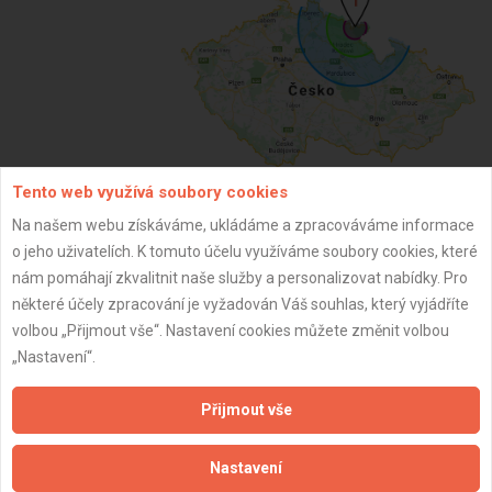
Tento web využívá soubory cookies
Na našem webu získáváme, ukládáme a zpracováváme informace
ZPĚT
o jeho uživatelích. K tomuto účelu využíváme soubory cookies, které
nám pomáhají zkvalitnit naše služby a personalizovat nabídky. Pro
některé účely zpracování je vyžadován Váš souhlas, který vyjádříte
Aktualizováno z portálu ARES dne 11.06.2025 19:50:17
volbou „Přijmout vše“. Nastavení cookies můžete změnit volbou
„Nastavení“.
Přijmout vše
Důležité informace
Nastavení
Naše firmy a řemeslníci