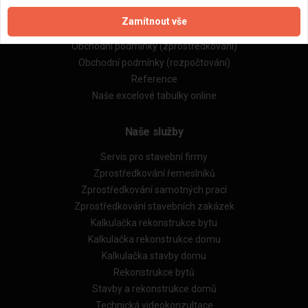
Zpracování a ochrana osobních údajů
Zamítnout vše
Zásady pro používání souborů cookie
Obchodní podmínky (zprostředkování)
Obchodní podmínky (rozpočtování)
Reference
Naše excelové tabulky online
Naše služby
Servis pro stavební firmy
Zprostředkování řemeslníků
Zprostředkování samotných prací
Zprostředkování stavebních zakázek
Kalkulačka rekonstrukce bytu
Kalkulačka rekonstrukce domu
Kalkulačka stavby domu
Rekonstrukce bytů
Stavby a rekonstrukce domů
Technická videokonzultace