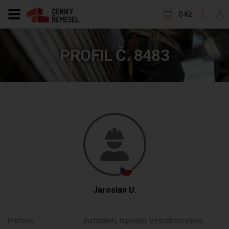
0 Kč
PROFIL Č. 8483
Jaroslav U.
Profese:
instalatéři, topenáři, Vzduchotechnici