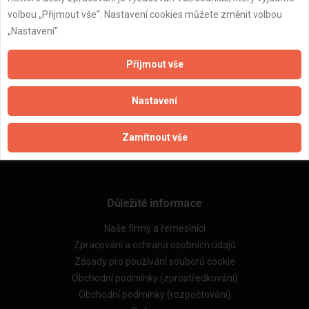
volbou „Přijmout vše“. Nastavení cookies můžete změnit volbou
„Nastavení“.
Přijmout vše
ZPĚT
Nastavení
Aktualizováno z portálu ARES dne 10.06.2025 19:27:55
Zamítnout vše
Důležité informace
Naše firmy a řemeslníci
Zpracování a ochrana osobních údajů
Zásady pro používání souborů cookie
Obchodní podmínky (zprostředkování)
Obchodní podmínky (rozpočtování)