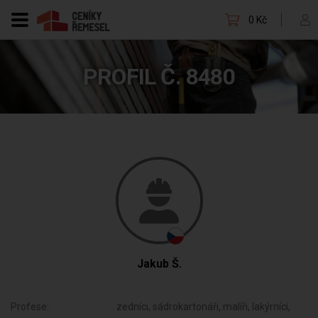
0 Kč
PROFIL Č. 8480
Jakub Š.
Profese:
zedníci, sádrokartonáři, malíři, lakýrníci,