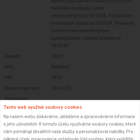
správa a údržba nemovitostí od 03/2024 ,
Nakládání s odpady (vyjma
nebezpečných) od 03/2024 , Poskytování
technických služeb od 03/2024 , Přípravné
a dokončovací stavební práce,
specializované stavební činnosti od
03/2024
Subjekt:
OSVČ
DPH:
Neplátce
Věk:
30 let
Datum registrace:
10.6.2025
Dostupnost:
Tento web využívá soubory cookies
Na našem webu získáváme, ukládáme a zpracováváme informace
o jeho uživatelích. K tomuto účelu využíváme soubory cookies, které
nám pomáhají zkvalitnit naše služby a personalizovat nabídky. Pro
některé účely zpracování je vyžadován Váš souhlas, který vyjádříte