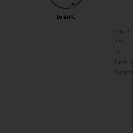
Daniel K.
Subjekt:
DPH:
Věk:
Datum reg
Dostupno