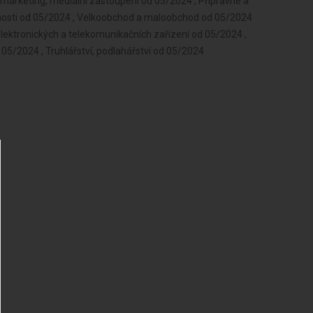
 marketing, mediální zastoupení od 05/2024 , Přípravné a
nnosti od 05/2024 , Velkoobchod a maloobchod od 05/2024
ů, elektronických a telekomunikačních zařízení od 05/2024 ,
 05/2024 , Truhlářství, podlahářství od 05/2024