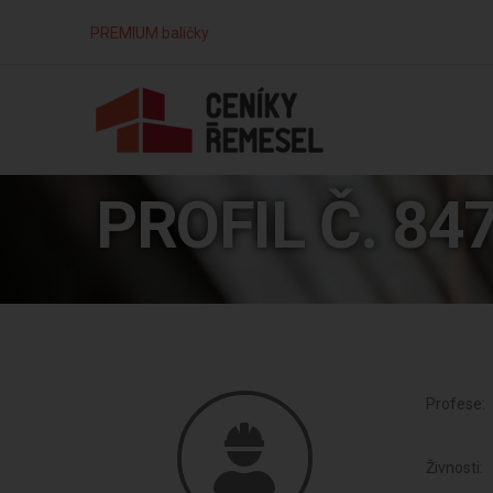
PREMIUM balíčky
PROFIL Č. 84
Profese:
Živnosti: