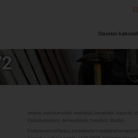
Stavební kalkulač
72
zedníci, sádrokartonáři, elektrikáři, instalatéři, topenáři, ob
Vzduchotechnici, demontážníci, fasádníci, dlaždiči
Poskytování software, poradenství v oblasti informačních 