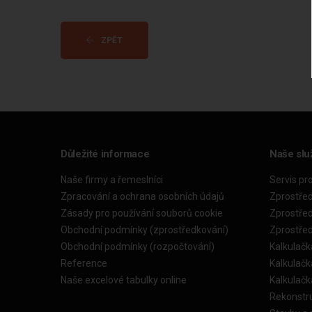
ZPĚT
Důležité informace
Naše slu
Naše firmy a řemeslníci
Servis pr
Zpracování a ochrana osobních údajů
Zprostře
Zásady pro používání souborů cookie
Zprostře
Obchodní podmínky (zprostředkování)
Zprostře
Obchodní podmínky (rozpočtování)
Kalkulačk
Reference
Kalkulač
Naše excelové tabulky online
Kalkulač
Rekonstr