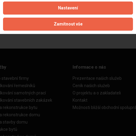
Nastavení
Aktualizováno z portálu ARES dne 09.06.2025 10:13:27
Zamítnout vše
žby
Informace o nás
o stavební firmy
Prezentace našich služeb
dkování řemeslníků
Ceník našich služeb
dkování samotných prací
O projektu a o zakladateli
dkování stavebních zakázek
Kontakt
a rekonstrukce bytu
Možnosti bližší obchodní spolupr
ka rekonstrukce domu
ka stavby domu
ukce bytů