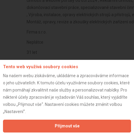
činnosti a webové portály od 05/2024 , Reklamní činnost,
dokončovací stavební práce, specializované stavební či
, Výroba, instalace, opravy elektrických strojů a přístroj
Montáž, opravy, revize a zkoušky elektrických zařízení od
Firma s.r.o.
Neplátce
31 let
istrace:
9.6.2025
Tento web využívá soubory cookies
st:
Na našem webu získáváme, ukládáme a zpracováváme informace
o jeho uživatelích. K tomuto účelu využíváme soubory cookies, které
nám pomáhají zkvalitnit naše služby a personalizovat nabídky. Pro
některé účely zpracování je vyžadován Váš souhlas, který vyjádříte
volbou „Přijmout vše“. Nastavení cookies můžete změnit volbou
„Nastavení“.
Přijmout vše