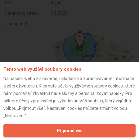
Věk:
46 let
Datum registrace:
7.6.2025
Dostupnost:
Tento web využívá soubory cookies
Na našem webu získáváme, ukládáme a zpracováváme informace
o jeho uživatelích. K tomuto účelu využíváme soubory cookies, které
nám pomáhají zkvalitnit naše služby a personalizovat nabídky. Pro
ZPĚT
některé účely zpracování je vyžadován Váš souhlas, který vyjádříte
volbou „Přijmout vše“. Nastavení cookies můžete změnit volbou
„Nastavení“.
Aktualizováno z portálu ARES dne 07.06.2025 18:48:09
Přijmout vše