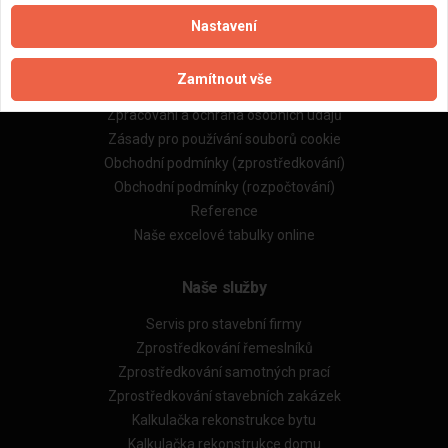
Nastavení
Důležité informace
Zamítnout vše
Naše firmy a řemeslníci
Zpracování a ochrana osobních údajů
Zásady pro používání souborů cookie
Obchodní podmínky (zprostředkování)
Obchodní podmínky (rozpočtování)
Reference
Naše excelové tabulky online
Naše služby
Servis pro stavební firmy
Zprostředkování řemeslníků
Zprostředkování samotných prací
Zprostředkování stavebních zakázek
Kalkulačka rekonstrukce bytu
Kalkulačka rekonstrukce domu