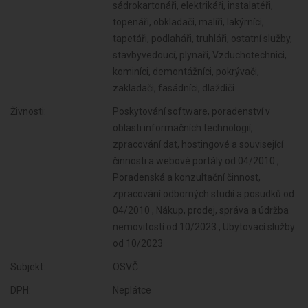
sádrokartonáři, elektrikáři, instalatéři,
topenáři, obkladači, malíři, lakýrníci,
tapetáři, podlaháři, truhláři, ostatní služby,
stavbyvedoucí, plynaři, Vzduchotechnici,
kominíci, demontážníci, pokrývači,
zakladači, fasádníci, dlaždiči
Živnosti:
Poskytování software, poradenství v
oblasti informačních technologií,
zpracování dat, hostingové a související
činnosti a webové portály od 04/2010 ,
Poradenská a konzultační činnost,
zpracování odborných studií a posudků od
04/2010 , Nákup, prodej, správa a údržba
nemovitostí od 10/2023 , Ubytovací služby
od 10/2023
Subjekt:
OSVČ
DPH:
Neplátce