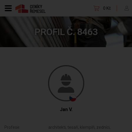
0 Kč
PROFIL Č. 8463
Jan V.
Profese:
architekti, tesaři, klempíři, zedníci,