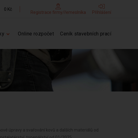
0 Kč
Registrace firmy/řemeslníka
Přihlášení
ky
Online rozpočet
Ceník stavebních prací
hové úpravy a svařování kovů a dalších materiálů od
stalatérství, topenářství od 01/2025