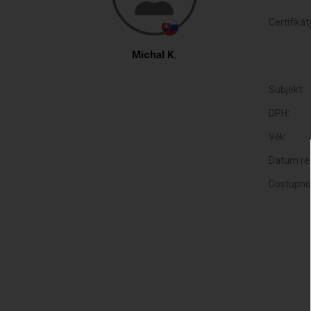
Certifikát
Michal K.
Subjekt:
DPH:
Věk:
Datum reg
Dostupno