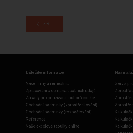
ZPĚT
Důležité informace
Naše slu
Naše firmy a řemeslníci
Servis pr
Zpracování a ochrana osobních údajů
Zprostře
Zásady pro používání souborů cookie
Zprostře
Obchodní podmínky (zprostředkování)
Zprostře
Obchodní podmínky (rozpočtování)
Kalkulačk
Reference
Kalkulač
Naše excelové tabulky online
Kalkulač