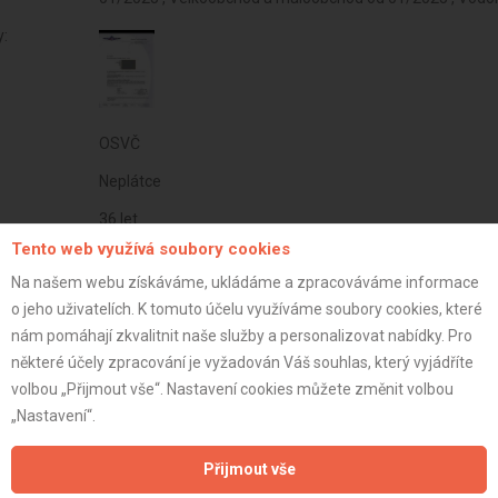
y:
OSVČ
Neplátce
36 let
Tento web využívá soubory cookies
istrace:
3.6.2025
Na našem webu získáváme, ukládáme a zpracováváme informace
st:
o jeho uživatelích. K tomuto účelu využíváme soubory cookies, které
nám pomáhají zkvalitnit naše služby a personalizovat nabídky. Pro
některé účely zpracování je vyžadován Váš souhlas, který vyjádříte
volbou „Přijmout vše“. Nastavení cookies můžete změnit volbou
„Nastavení“.
Přijmout vše