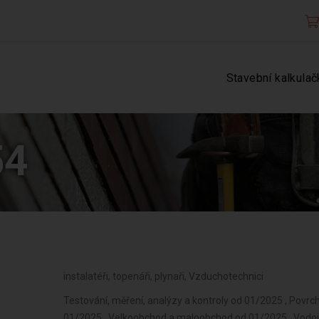
Stavební kalkulač
54
instalatéři, topenáři, plynaři, Vzduchotechnici
Testování, měření, analýzy a kontroly od 01/2025 , Povrc
01/2025 , Velkoobchod a maloobchod od 01/2025 , Vodoin