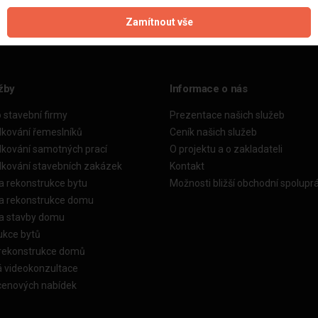
Zamítnout vše
žby
Informace o nás
o stavební firmy
Prezentace našich služeb
dkování řemeslníků
Ceník našich služeb
dkování samotných prací
O projektu a o zakladateli
dkování stavebních zakázek
Kontakt
a rekonstrukce bytu
Možnosti bližší obchodní spolupr
ka rekonstrukce domu
ka stavby domu
ukce bytů
 rekonstrukce domů
á videokonzultace
cenových nabídek