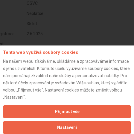
OSVČ
Neplátce
35 let
istrace:
2.6.2025
st:
Tento web využívá soubory cookies
Na našem webu získáváme, ukládáme a zpracováváme informace
o jeho uživatelích. K tomuto účelu využíváme soubory cookies, které
nám pomáhají zkvalitnit naše služby a personalizovat nabídky. Pro
některé účely zpracování je vyžadován Váš souhlas, který vyjádříte
volbou „Přijmout vše“. Nastavení cookies můžete změnit volbou
„Nastavení“.
Přijmout vše
Aktualizováno z portálu ARES dne 02.06.2025 20:19:40
Nastavení