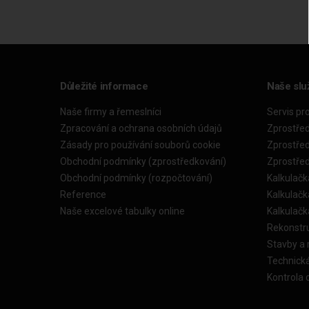
Důležité informace
Naše slu
Naše firmy a řemeslníci
Servis pr
Zpracování a ochrana osobních údajů
Zprostře
Zásady pro používání souborů cookie
Zprostře
Obchodní podmínky (zprostředkování)
Zprostře
Obchodní podmínky (rozpočtování)
Kalkulačk
Reference
Kalkulač
Naše excelové tabulky online
Kalkulač
Rekonstr
Stavby a
Technick
Kontrola 