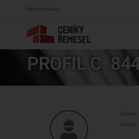
PREMIUM balíčky
PROFIL Č. 84
Profese:
Živnosti: