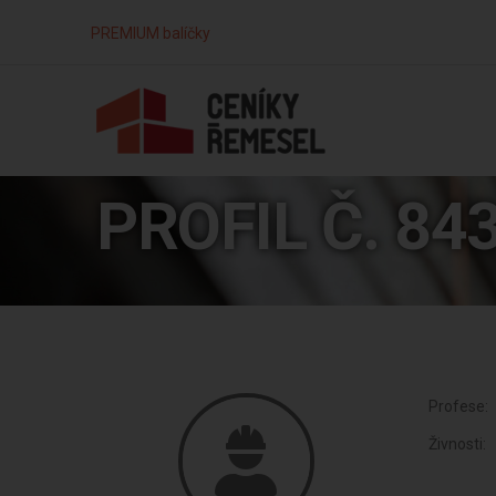
PREMIUM balíčky
PROFIL Č. 84
Profese:
Živnosti: