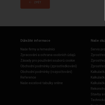
ZPĚT
Důležité informace
Naše slu
Naše firmy a řemeslníci
Servis pr
Zpracování a ochrana osobních údajů
Zprostře
Zásady pro používání souborů cookie
Zprostře
Obchodní podmínky (zprostředkování)
Zprostře
Obchodní podmínky (rozpočtování)
Kalkulačk
Reference
Kalkulač
Naše excelové tabulky online
Kalkulač
Rekonstr
Stavby a
Technick