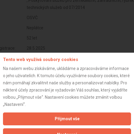
, Poskytování služeb pro zemědělství, zahradnictví, rybník
technických služeb od 07/2014
OSVČ
Neplátce
52 let
istrace:
28.5.2025
st:
Tento web využívá soubory cookies
Na našem webu získáváme, ukládáme a zpracováváme informace
o jeho uživatelích. K tomuto účelu využíváme soubory cookies, které
nám pomáhají zkvalitnit naše služby a personalizovat nabídky. Pro
některé účely zpracování je vyžadován Váš souhlas, který vyjádříte
volbou „Přijmout vše“. Nastavení cookies můžete změnit volbou
„Nastavení“.
Přijmout vše