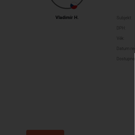
Vladimír H.
Subjekt:
DPH:
Věk:
Datum reg
Dostupno