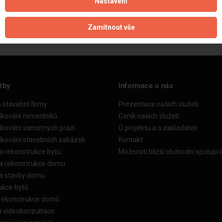
Nastavení
Aktualizováno z portálu ARES dne 28.05.2025 16:38:13
Zamítnout vše
žby
Informace o nás
o stavební firmy
Prezentace našich služeb
dkování řemeslníků
Ceník našich služeb
dkování samotných prací
O projektu a o zakladateli
dkování stavebních zakázek
Kontakt
a rekonstrukce bytu
Možnosti bližší obchodní spolupr
ka rekonstrukce domu
ka stavby domu
ukce bytů
 rekonstrukce domů
á videokonzultace