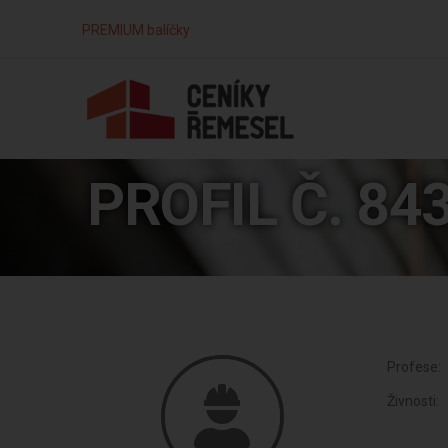
PREMIUM balíčky
PROFIL Č. 84
Profese:
Živnosti: