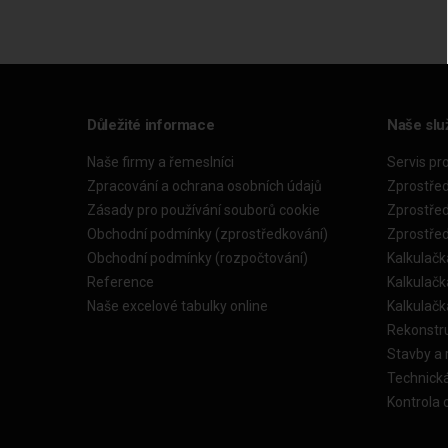
Důležité informace
Naše slu
Naše firmy a řemeslníci
Servis pr
Zpracování a ochrana osobních údajů
Zprostře
Zásady pro používání souborů cookie
Zprostře
Obchodní podmínky (zprostředkování)
Zprostře
Obchodní podmínky (rozpočtování)
Kalkulačk
Reference
Kalkulač
Naše excelové tabulky online
Kalkulač
Rekonstr
Stavby a
Technick
Kontrola 