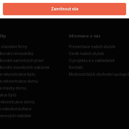
Zamítnout vše
žby
Informace o nás
o stavební firmy
Prezentace našich služeb
dkování řemeslníků
Ceník našich služeb
dkování samotných prací
O projektu a o zakladateli
dkování stavebních zakázek
Kontakt
a rekonstrukce bytu
Možnosti bližší obchodní spolupr
ka rekonstrukce domu
ka stavby domu
ukce bytů
 rekonstrukce domů
á videokonzultace
cenových nabídek