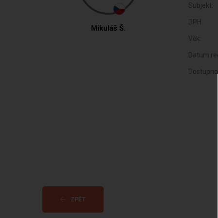
Subjekt:
DPH:
Mikuláš Š.
Věk:
Datum reg
Dostupno
ZPĚT