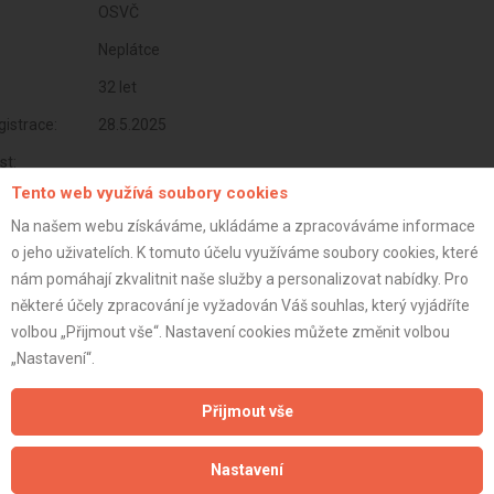
OSVČ
Neplátce
32 let
istrace:
28.5.2025
st:
Tento web využívá soubory cookies
Na našem webu získáváme, ukládáme a zpracováváme informace
o jeho uživatelích. K tomuto účelu využíváme soubory cookies, které
nám pomáhají zkvalitnit naše služby a personalizovat nabídky. Pro
některé účely zpracování je vyžadován Váš souhlas, který vyjádříte
volbou „Přijmout vše“. Nastavení cookies můžete změnit volbou
„Nastavení“.
Přijmout vše
Aktualizováno z portálu ARES dne 28.05.2025 00:13:43
Nastavení