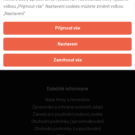
volbou „Přijmout vše“. Nastavení cookies můžete změnit volbou
„Nastavení“.
Přijmout vše
ZPĚT
Nastavení
Aktualizováno z portálu ARES dne 26.05.2025 17:49:09
Zamítnout vše
Důležité informace
Naše firmy a řemeslníci
Zpracování a ochrana osobních údajů
Zásady pro používání souborů cookie
Obchodní podmínky (zprostředkování)
Obchodní podmínky (rozpočtování)