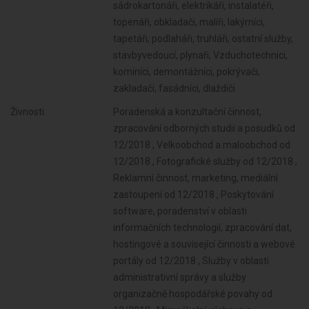
sádrokartonáři, elektrikáři, instalatéři,
topenáři, obkladači, malíři, lakýrníci,
tapetáři, podlaháři, truhláři, ostatní služby,
stavbyvedoucí, plynaři, Vzduchotechnici,
kominíci, demontážníci, pokrývači,
zakladači, fasádníci, dlaždiči
Živnosti:
Poradenská a konzultační činnost,
zpracování odborných studií a posudků od
12/2018 , Velkoobchod a maloobchod od
12/2018 , Fotografické služby od 12/2018 ,
Reklamní činnost, marketing, mediální
zastoupení od 12/2018 , Poskytování
software, poradenství v oblasti
informačních technologií, zpracování dat,
hostingové a související činnosti a webové
portály od 12/2018 , Služby v oblasti
administrativní správy a služby
organizačně hospodářské povahy od