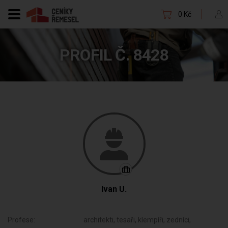
0 Kč
PROFIL Č. 8428
Ivan U.
Profese:
architekti, tesaři, klempíři, zedníci,