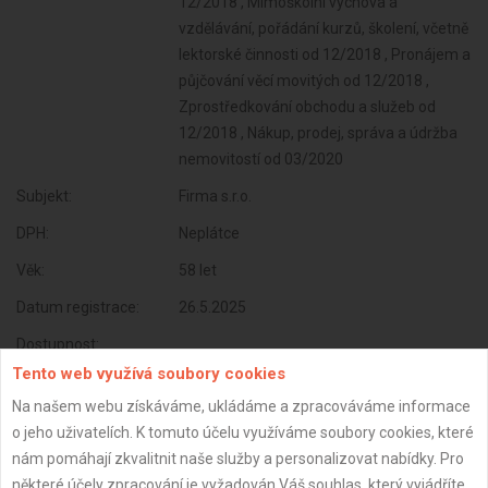
12/2018 , Mimoškolní výchova a
vzdělávání, pořádání kurzů, školení, včetně
lektorské činnosti od 12/2018 , Pronájem a
půjčování věcí movitých od 12/2018 ,
Zprostředkování obchodu a služeb od
12/2018 , Nákup, prodej, správa a údržba
nemovitostí od 03/2020
Subjekt:
Firma s.r.o.
DPH:
Neplátce
Věk:
58 let
Datum registrace:
26.5.2025
Dostupnost:
Tento web využívá soubory cookies
Na našem webu získáváme, ukládáme a zpracováváme informace
o jeho uživatelích. K tomuto účelu využíváme soubory cookies, které
nám pomáhají zkvalitnit naše služby a personalizovat nabídky. Pro
některé účely zpracování je vyžadován Váš souhlas, který vyjádříte