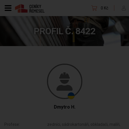
0 Kč
PROFIL Č. 8422
Dmytro H.
Profese:
zedníci, sádrokartonáři, obkladači, malíři,