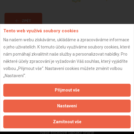
ZPĚT
Tento web využívá soubory cookies
Na našem webu získáváme, ukládáme a zpracováváme informace
Aktualizováno z portálu ARES dne 23.05.2025 15:22:23
o jeho uživatelích. K tomuto účelu využíváme soubory cookies, které
nám pomáhají zkvalitnit naše služby a personalizovat nabídky. Pro
některé účely zpracování je vyžadován Váš souhlas, který vyjádříte
volbou „Přijmout vše“. Nastavení cookies můžete změnit volbou
„Nastavení“.
Důležité informace
Naše firmy a řemeslníci
Přijmout vše
Zpracování a ochrana osobních údajů
Zásady pro používání souborů cookie
Nastavení
Obchodní podmínky (zprostředkování)
Obchodní podmínky (rozpočtování)
Zamítnout vše
Reference
Naše excelové tabulky online