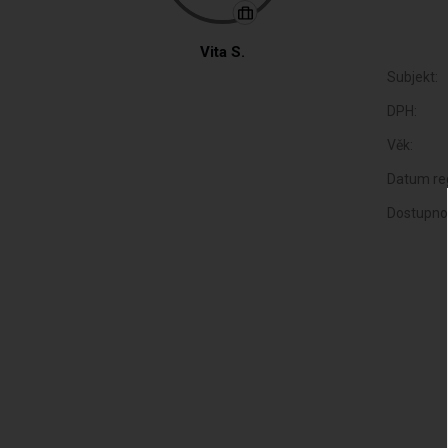
Vita S.
Subjekt:
DPH:
Věk:
Datum reg
Dostupno