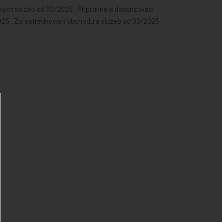
kých služeb od 03/2025 , Přípravné a dokončovací
2025 , Zprostředkování obchodu a služeb od 03/2025