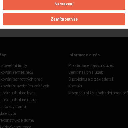
Nastavení
Aktualizováno z portálu ARES dne 20.05.2025 20:00:01
Zamítnout vše
žby
Informace o nás
o stavební firmy
Prezentace našich služeb
dkování řemeslníků
Ceník našich služeb
dkování samotných prací
O projektu a o zakladateli
dkování stavebních zakázek
Kontakt
a rekonstrukce bytu
Možnosti bližší obchodní spolupr
ka rekonstrukce domu
ka stavby domu
ukce bytů
 rekonstrukce domů
á videokonzultace