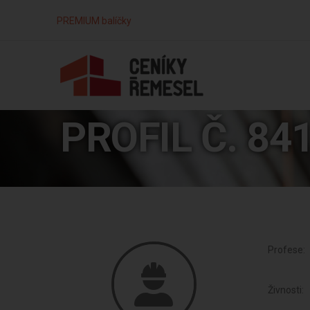
PREMIUM balíčky
PROFIL Č. 84
Profese:
Živnosti: