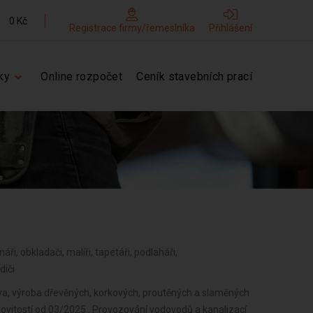
0 Kč
Registrace firmy/řemeslníka
Přihlášení
ky
Online rozpočet
Ceník stavebních prací
náři, obkladači, malíři, tapetáři, podlaháři,
diči
a, výroba dřevěných, korkových, proutěných a slaměných
ovitostí od 03/2025 , Provozování vodovodů a kanalizací