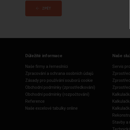
ZPĚT
Důležité informace
Naše slu
Naše firmy a řemeslníci
Servis pr
Zpracování a ochrana osobních údajů
Zprostře
Zásady pro používání souborů cookie
Zprostře
Obchodní podmínky (zprostředkování)
Zprostře
Obchodní podmínky (rozpočtování)
Kalkulačk
Reference
Kalkulač
Naše excelové tabulky online
Kalkulač
Rekonstr
Stavby a
Technick