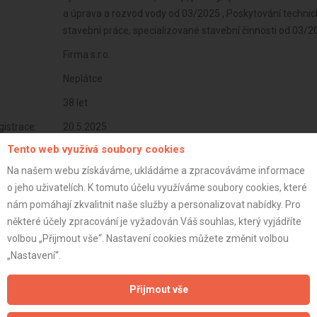
a úprava a rozvod vody od 03/2025 , Poskytování technic
stavební práce, specializované stavební činnosti od 03/
Firma s.r.o.
Neplátce
38 let
istrace:
20.5.2025
Tento web využívá soubory cookies
st:
Na našem webu získáváme, ukládáme a zpracováváme informace
o jeho uživatelích. K tomuto účelu využíváme soubory cookies, které
nám pomáhají zkvalitnit naše služby a personalizovat nabídky. Pro
některé účely zpracování je vyžadován Váš souhlas, který vyjádříte
volbou „Přijmout vše“. Nastavení cookies můžete změnit volbou
„Nastavení“.
Přijmout vše