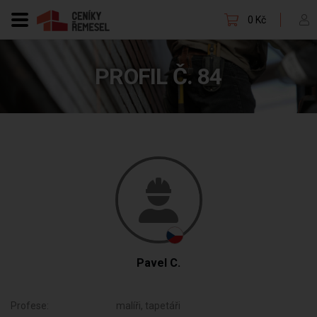
0 Kč
PROFIL Č. 84
Pavel C.
Profese:
malíři, tapetáři