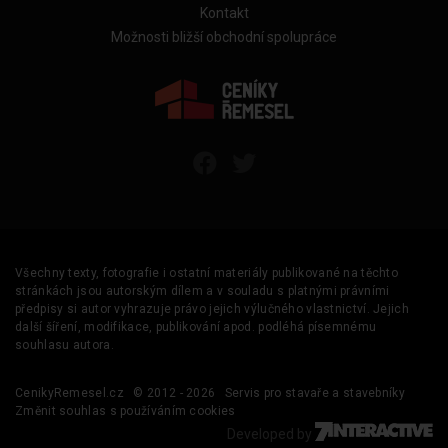
Kontakt
Možnosti bližší obchodní spolupráce
Všechny texty, fotografie i ostatní materiály publikované na těchto
stránkách jsou autorským dílem a v souladu s platnými právními
předpisy si autor vyhrazuje právo jejich výlučného vlastnictví. Jejich
další šíření, modifikace, publikování apod. podléhá písemnému
souhlasu autora.
CenikyRemesel.cz
© 2012 - 2026
Servis pro stavaře a stavebníky
Změnit souhlas s používáním cookies
Developed by