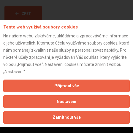
ZPĚT
Tento web využívá soubory cookies
Aktualizováno z portálu ARES dne 01.12.2024 22:00:08
Na našem webu získáváme, ukládáme a zpracováváme informace
o jeho uživatelích. K tomuto účelu využíváme soubory cookies, které
nám pomáhají zkvalitnit naše služby a personalizovat nabídky. Pro
některé účely zpracování je vyžadován Váš souhlas, který vyjádříte
volbou „Přijmout vše“. Nastavení cookies můžete změnit volbou
Důležité informace
„Nastavení“.
Naše firmy a řemeslníci
Přijmout vše
Zpracování a ochrana osobních údajů
Zásady pro používání souborů cookie
Nastavení
Obchodní podmínky (zprostředkování)
Obchodní podmínky (rozpočtování)
Zamítnout vše
Reference
Naše excelové tabulky online