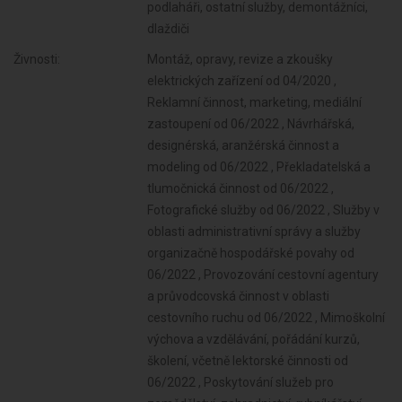
podlaháři, ostatní služby, demontážníci,
dlaždiči
Živnosti:
Montáž, opravy, revize a zkoušky elektrických zařízení od 04/2020 , Reklamní činnost, marketing, mediální zastoupení od 06/2022 , Návrhářská, designérská, aranžérská činnost a modeling od 06/2022 , Překladatelská a tlumočnická činnost od 06/2022 , Fotografické služby od 06/2022 , Služby v oblasti administrativní správy a služby organizačně hospodářské povahy od 06/2022 , Provozování cestovní agentury a průvodcovská činnost v oblasti cestovního ruchu od 06/2022 , Mimoškolní výchova a vzdělávání, pořádání kurzů, školení, včetně lektorské činnosti od 06/2022 , Poskytování služeb pro zemědělství, zahradnictví, rybníkářství, lesnictví a myslivost od 06/2022 , Činnost odborného lesního hospodáře a vyhotovování lesních hospodářských plánů a osnov od 06/2022 , Provozování tělovýchovných a sportovních zařízení a organizování sportovní činnosti od 06/2022 , Diagnostická, zkušební a poradenská činnost v ochraně rostlin a ošetřování rostlin, rostlinných produktů, objektů a půdy proti škodlivým organismům přípravky na ochranu rostlin nebo biocidními přípravky od 06/2022 , Praní pro domácnost, žehlení, opravy a údržba oděvů, bytového textilu a osobního zboží od 06/2022 , Poskytování technických služeb od 06/2022 , Nakládání s reprodukčním materiálem lesních dřevin od 06/2022 , Opravy a údržba potřeb pro domácnost, předmětů kulturní povahy, výrobků jemné mechaniky, optických přístrojů a měřidel od 06/2022 , Chov zvířat a jejich výcvik (s výjimkou živočišné výroby) od 06/2022 , Poskytování služeb pro rodinu a domácnost od 06/2022 , Poskytování služeb osobního charakteru a pro osobní hygienu od 06/2022 , Úprava nerostů, dobývání rašeliny a bahna od 06/2022 , Pěstitelské pálení od 06/2022 , Výroba potravinářských a škrobárenských výrobků od 06/2022 , Poskytování služeb spojených s virtuálním aktivem od 06/2022 , Výroba krmiv, krmných směsí, doplňkových látek a premixů od 06/2022 , Výroba, obchod a služby jinde nezařazené od 06/2022 , Výroba textilií, textilních výrobků, oděvů a oděvních doplňků od 06/2022 , Výroba a opravy obuvi, brašnářského a sedlářského zboží od 06/2022 , Zpracování dřeva, výroba dřevěných, korkových, proutěných a slaměných výrobků od 06/2022 , Výroba vlákniny, papíru a lepenky a zboží z těchto materiálů od 06/2022 , Vydavatelské činnosti, polygrafická výroba, knihařské a kopírovací práce od 06/2022 , Výroba, rozmnožování, distribuce, prodej, pronájem zvukových a zvukově-obrazových záznamů a výroba nenahraných nosičů údajů a záznamů od 06/2022 , Výroba koksu, surového dehtu a jiných pevných paliv od 06/2022 , Výroba chemických látek a chemických směsí nebo předmětů a kosmetických přípravků od 06/2022 , Výroba hnojiv od 06/2022 , Výroba plastových a pryžových výrobků od 06/2022 , Výroba a zpracování skla od 06/2022 , Výroba stavebních hmot, porcelánových, keramických a sádrových výrobků od 06/2022 , Výroba brusiv a ostatních minerálních nekovových výrobků od 06/2022 , Broušení technického a šperkového kamene od 06/2022 , Výroba a hutní zpracování železa, drahých a neželezných kovů a jejich slitin od 06/2022 , Výroba kovových konstrukcí a kovodělných výrobků od 06/2022 , Umělecko-řemeslné zpracování kovů od 06/2022 , Povrchové úpravy a svařování kovů a dalších materiálů od 06/2022 , Výroba měřicích, zkušebních, navigačních, optických a fotografických přístrojů a zařízení od 06/2022 , Výroba elektronických součástek, elektrických zařízení a výroba a opravy elektrických strojů, přístrojů a elektronických zařízení pracujících na malém napětí od 06/2022 , Výroba neelektrických zařízení pro domácnost od 06/2022 , Výroba strojů a zařízení od 06/2022 , Výroba motorových a přípojných vozidel a karoserií od 06/2022 , Stavba a výroba plavidel od 06/2022 , Výroba, vývoj, projektování, zkoušky, instalace, údržba, opravy, modifikace a konstrukční změny letadel, motorů letadel, vrtulí, letadlových částí a zařízení a leteckých pozemních zařízení od 06/2022 , Výroba drážních hnacích vozidel a drážních vozidel na dráze tramvajové, trolejbusové a lanové a železničního parku od 06/2022