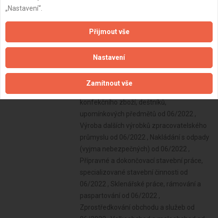
„Nastavení“.
Přijmout vše
Nastavení
Zamítnout vše