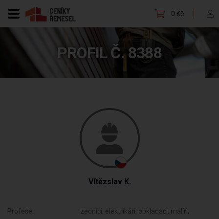
0 Kč
PROFIL Č. 8388
Vítězslav K.
Profese:
zedníci, elektrikáři, obkladači, malíři,