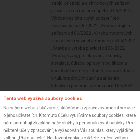
Tento web využívá soubory cookies
Na našem webu získáváme, ukládáme a zpracováváme informace
o jeho uživatelích. K tomuto účelu využíváme soubory cookies, které
nám pomáhají zkvalitnit naše služby a personalizovat nabídky. Pro
některé účely zpracování je vyžadován Váš souhlas, který vyjádříte
volbou „Přijmout vše“. Nastavení cookies můžete změnit volbou