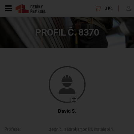
0 Kč
PROFIL Č. 8370
David S.
Profese:
zedníci, sádrokartonáři, instalatéři,