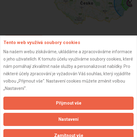
Tento web využívá soubory cookies
ZPĚT
Na našem webu získáváme, ukládáme a zpracováváme informace
o jeho uživatelích. K tomuto účelu využíváme soubory cookies, které
Aktualizováno z portálu ARES dne 05.05.2025 13:38:44
nám pomáhají zkvalitnit naše služby a personalizovat nabídky. Pro
některé účely zpracování je vyžadován Váš souhlas, který vyjádříte
volbou „Přijmout vše“. Nastavení cookies můžete změnit volbou
„Nastavení“.
Důležité informace
Přijmout vše
Naše firmy a řemeslníci
Nastavení
Zpracování a ochrana osobních údajů
Zásady pro používání souborů cookie
Zamítnout vše
Obchodní podmínky (zprostředkování)