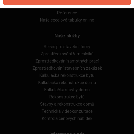
Obchodní podmínky (rozpočtování)
Reference
Naše excelové tabulky online
Naše služby
Servis pro stavební firmy
Zprostředkování řemeslníků
Zprostředkování samotných prací
Zprostředkování stavebních zakázek
Kalkulačka rekonstrukce bytu
Kalkulačka rekonstrukce domu
Kalkulačka stavby domu
Rekonstrukce bytů
Stavby a rekonstrukce domů
Technická videokonzultace
Kontrola cenových nabídek