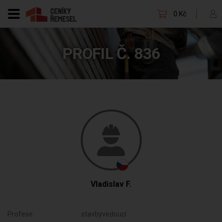
0 Kč
PROFIL Č. 836
Vladislav F.
Profese:
stavbyvedoucí