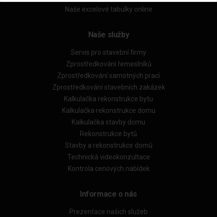
Naše excelové tabulky online
Naše služby
Servis pro stavební firmy
Zprostředkování řemeslníků
Zprostředkování samotných prací
Zprostředkování stavebních zakázek
Kalkulačka rekonstrukce bytu
Kalkulačka rekonstrukce domu
Kalkulačka stavby domu
Rekonstrukce bytů
Stavby a rekonstrukce domů
Technická videokonzultace
Kontrola cenových nabídek
Informace o nás
Prezentace našich služeb