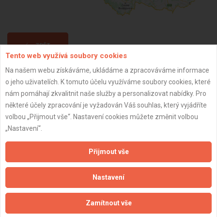
ZPĚT
Tento web využívá soubory cookies
Na našem webu získáváme, ukládáme a zpracováváme informace
Aktualizováno z portálu ARES dne 03.12.2025 11:30:03
o jeho uživatelích. K tomuto účelu využíváme soubory cookies, které
nám pomáhají zkvalitnit naše služby a personalizovat nabídky. Pro
některé účely zpracování je vyžadován Váš souhlas, který vyjádříte
volbou „Přijmout vše“. Nastavení cookies můžete změnit volbou
„Nastavení“.
Důležité informace
Přijmout vše
Naše firmy a řemeslníci
Zpracování a ochrana osobních údajů
Nastavení
Zásady pro používání souborů cookie
Obchodní podmínky (zprostředkování)
Zamítnout vše
Obchodní podmínky (rozpočtování)
Reference