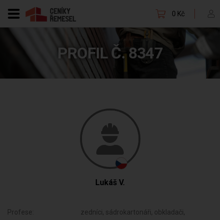
0 Kč
PROFIL Č. 8347
Lukáš V.
Profese:
zedníci, sádrokartonáři, obkladači,