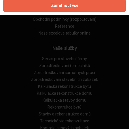
Zamítnout vše
Zásady pro používání souborů cookie
Obchodní podmínky (zprostředkování)
Obchodní podmínky (rozpočtování)
Reference
Naše excelové tabulky online
Naše služby
Servis pro stavební firmy
Zprostředkování řemeslníků
Zprostředkování samotných prací
Zprostředkování stavebních zakázek
Kalkulačka rekonstrukce bytu
Kalkulačka rekonstrukce domu
Kalkulačka stavby domu
Rekonstrukce bytů
Stavby a rekonstrukce domů
Technická videokonzultace
Kontrola cenových nabídek