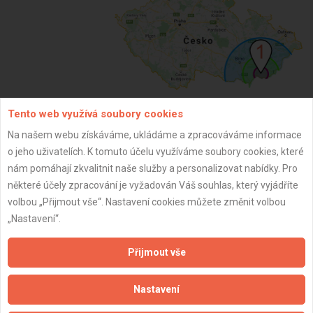
Tento web využívá soubory cookies
ZPĚT
Na našem webu získáváme, ukládáme a zpracováváme informace
o jeho uživatelích. K tomuto účelu využíváme soubory cookies, které
nám pomáhají zkvalitnit naše služby a personalizovat nabídky. Pro
Aktualizováno z portálu ARES dne 25.04.2025 08:27:36
některé účely zpracování je vyžadován Váš souhlas, který vyjádříte
volbou „Přijmout vše“. Nastavení cookies můžete změnit volbou
„Nastavení“.
Přijmout vše
Důležité informace
Nastavení
Naše firmy a řemeslníci
Zpracování a ochrana osobních údajů