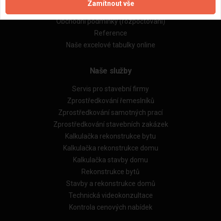
Zamítnout vše
Obchodní podmínky (zprostředkování)
Obchodní podmínky (rozpočtování)
Reference
Naše excelové tabulky online
Naše služby
Servis pro stavební firmy
Zprostředkování řemeslníků
Zprostředkování samotných prací
Zprostředkování stavebních zakázek
Kalkulačka rekonstrukce bytu
Kalkulačka rekonstrukce domu
Kalkulačka stavby domu
Rekonstrukce bytů
Stavby a rekonstrukce domů
Technická videokonzultace
Kontrola cenových nabídek