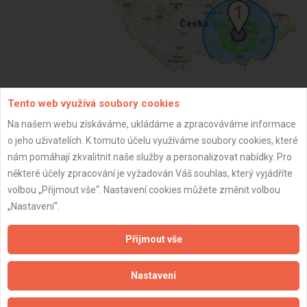
Tento web využívá soubory cookies
ZPĚT
Na našem webu získáváme, ukládáme a zpracováváme informace
o jeho uživatelích. K tomuto účelu využíváme soubory cookies, které
nám pomáhají zkvalitnit naše služby a personalizovat nabídky. Pro
Aktualizováno z portálu ARES dne 23.04.2025 00:06:55
některé účely zpracování je vyžadován Váš souhlas, který vyjádříte
volbou „Přijmout vše“. Nastavení cookies můžete změnit volbou
„Nastavení“.
Přijmout vše
Důležité informace
Naše firmy a řemeslníci
Nastavení
Zpracování a ochrana osobních údajů
Zásady pro používání souborů cookie