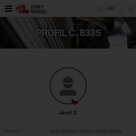
0 Kč
PROFIL Č. 8335
Josef S.
Profese:
tesaři, klempíři, zedníci, ostatní služby,