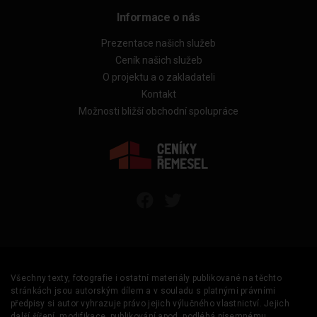
Informace o nás
Prezentace našich služeb
Ceník našich služeb
O projektu a o zakladateli
Kontakt
Možnosti bližší obchodní spolupráce
Všechny texty, fotografie i ostatní materiály publikované na těchto
stránkách jsou autorským dílem a v souladu s platnými právními
předpisy si autor vyhrazuje právo jejich výlučného vlastnictví. Jejich
další šíření, modifikace, publikování apod. podléhá písemnému