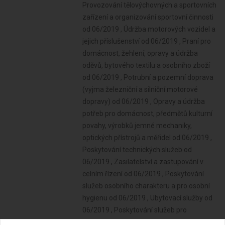
Provozování tělovýchovných a sportovních
zařízení a organizování sportovní činnosti
od 06/2019 , Údržba motorových vozidel a
jejich příslušenství od 06/2019 , Praní pro
domácnost, žehlení, opravy a údržba
oděvů, bytového textilu a osobního zboží
od 06/2019 , Potrubní a pozemní doprava
(vyjma železniční a silniční motorové
dopravy) od 06/2019 , Opravy a údržba
potřeb pro domácnost, předmětů kulturní
povahy, výrobků jemné mechaniky,
optických přístrojů a měřidel od 06/2019 ,
Poskytování technických služeb od
06/2019 , Zasilatelství a zastupování v
celním řízení od 06/2019 , Poskytování
služeb osobního charakteru a pro osobní
hygienu od 06/2019 , Ubytovací služby od
06/2019 , Poskytování služeb pro
zemědělství, zahradnictví, rybníkářství,