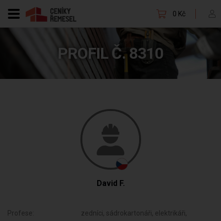
0 Kč
PROFIL Č. 8310
David F.
Profese:
zedníci, sádrokartonáři, elektrikáři,