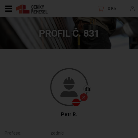
0 Kč
PROFIL Č. 831
Petr R.
Profese:
zedníci