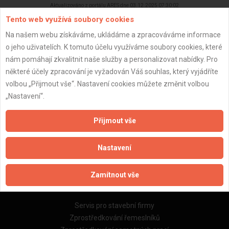
Aktualizováno z portálu ARES dne 03.12.2025 07:30:02
Tento web využívá soubory cookies
Na našem webu získáváme, ukládáme a zpracováváme informace
o jeho uživatelích. K tomuto účelu využíváme soubory cookies, které
nám pomáhají zkvalitnit naše služby a personalizovat nabídky. Pro
Důležité informace
některé účely zpracování je vyžadován Váš souhlas, který vyjádříte
volbou „Přijmout vše“. Nastavení cookies můžete změnit volbou
Naše firmy a řemeslníci
„Nastavení“.
Zpracování a ochrana osobních údajů
Zásady pro používání souborů cookie
Přijmout vše
Obchodní podmínky (zprostředkování)
Obchodní podmínky (rozpočtování)
Nastavení
Reference
Naše excelové tabulky online
Zamítnout vše
Naše služby
Servis pro stavební firmy
Zprostředkování řemeslníků