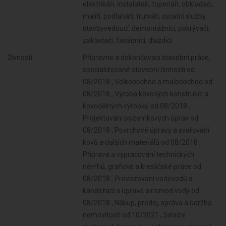
elektrikáři, instalatéři, topenáři, obkladači,
malíři, podlaháři, truhláři, ostatní služby,
stavbyvedoucí, demontážníci, pokrývači,
zakladači, fasádníci, dlaždiči
Živnosti:
Přípravné a dokončovací stavební práce,
specializované stavební činnosti od
08/2018 , Velkoobchod a maloobchod od
08/2018 , Výroba kovových konstrukcí a
kovodělných výrobků od 08/2018 ,
Projektování pozemkových úprav od
08/2018 , Povrchové úpravy a svařování
kovů a dalších materiálů od 08/2018 ,
Příprava a vypracování technických
návrhů, grafické a kresličské práce od
08/2018 , Provozování vodovodů a
kanalizací a úprava a rozvod vody od
08/2018 , Nákup, prodej, správa a údržba
nemovitostí od 10/2021 , Silniční