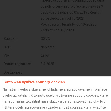
motorová doprava - osobní provozovaná
vozidly určenými pro přepravu nejvýše 9
osob včetně řidiče od 05/2019 , Realitní
zprostředkování od 10/2021 ,
Pokrývačství, tesařství od 10/2023 ,
Zednictví od 10/2023
Subjekt:
OSVČ
DPH:
Neplátce
Věk:
28 let
Datum registrace:
8.4.2025
Dostupnost:
Tento web využívá soubory cookies
Na našem webu získáváme, ukládáme a zpracováváme informace
o jeho uživatelích. K tomuto účelu využíváme soubory cookies, které
nám pomáhají zkvalitnit naše služby a personalizovat nabídky. Pro
některé účely zpracování je vyžadován Váš souhlas, který vyjádříte