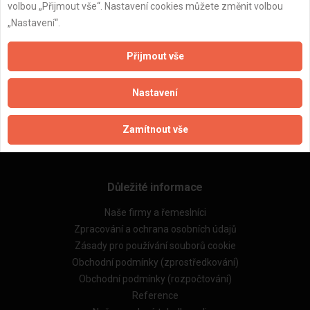
volbou „Přijmout vše“. Nastavení cookies můžete změnit volbou
„Nastavení“.
ZPĚT
Přijmout vše
Nastavení
Aktualizováno z portálu ARES dne 08.04.2025 22:43:08
Zamítnout vše
Důležité informace
Naše firmy a řemeslníci
Zpracování a ochrana osobních údajů
Zásady pro používání souborů cookie
Obchodní podmínky (zprostředkování)
Obchodní podmínky (rozpočtování)
Reference