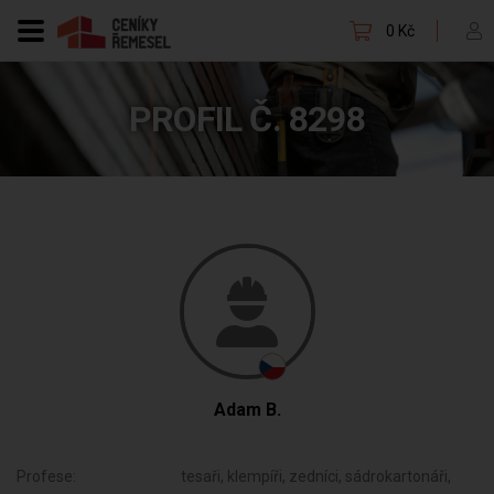
0 Kč
PROFIL Č. 8298
Adam B.
Profese:
tesaři, klempíři, zedníci, sádrokartonáři,