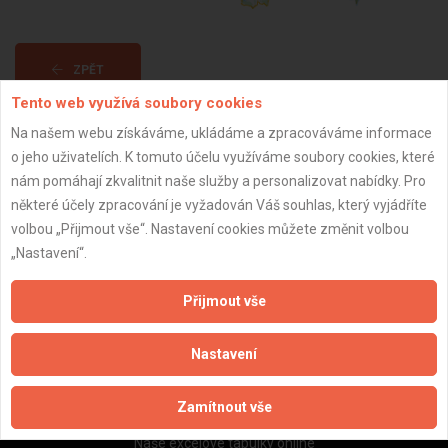
ZPĚT
Tento web využívá soubory cookies
Na našem webu získáváme, ukládáme a zpracováváme informace
Aktualizováno z portálu ARES dne 07.04.2025 13:31:05
o jeho uživatelích. K tomuto účelu využíváme soubory cookies, které
nám pomáhají zkvalitnit naše služby a personalizovat nabídky. Pro
některé účely zpracování je vyžadován Váš souhlas, který vyjádříte
volbou „Přijmout vše“. Nastavení cookies můžete změnit volbou
„Nastavení“.
Důležité informace
Naše firmy a řemeslníci
Přijmout vše
Zpracování a ochrana osobních údajů
Zásady pro používání souborů cookie
Nastavení
Obchodní podmínky (zprostředkování)
Obchodní podmínky (rozpočtování)
Zamítnout vše
Reference
Naše excelové tabulky online