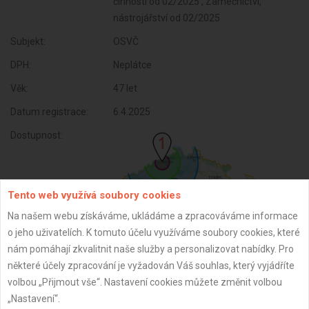
činnosti od 02/2025 , Zámečnictví,
nástrojářství od 02/2025
Subjekt:
OSVČ
DPH:
Neplátce
Věk:
47 let
Datum registrace:
6.4.2025
Dostupnost:
Tento web využívá soubory cookies
Na našem webu získáváme, ukládáme a zpracováváme informace
o jeho uživatelích. K tomuto účelu využíváme soubory cookies, které
nám pomáhají zkvalitnit naše služby a personalizovat nabídky. Pro
některé účely zpracování je vyžadován Váš souhlas, který vyjádříte
volbou „Přijmout vše“. Nastavení cookies můžete změnit volbou
ZPĚT
„Nastavení“.