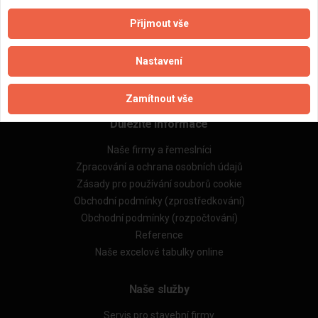
Přijmout vše
Aktualizováno z portálu ARES dne 06.04.2025 21:04:21
Nastavení
Zamítnout vše
Důležité informace
Naše firmy a řemeslníci
Zpracování a ochrana osobních údajů
Zásady pro používání souborů cookie
Obchodní podmínky (zprostředkování)
Obchodní podmínky (rozpočtování)
Reference
Naše excelové tabulky online
Naše služby
Servis pro stavební firmy