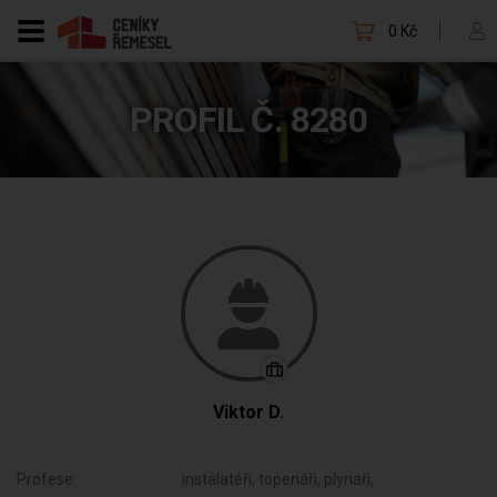
0 Kč
PROFIL Č. 8280
Viktor D.
Profese:
instalatéři, topenáři, plynaři,