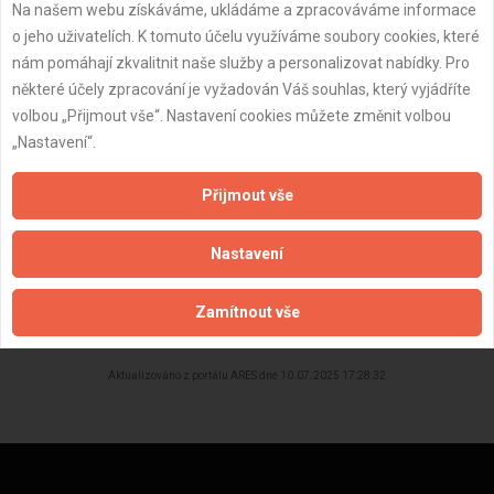
Datum registrace:
6.4.2025
Na našem webu získáváme, ukládáme a zpracováváme informace
o jeho uživatelích. K tomuto účelu využíváme soubory cookies, které
Dostupnost:
nám pomáhají zkvalitnit naše služby a personalizovat nabídky. Pro
některé účely zpracování je vyžadován Váš souhlas, který vyjádříte
volbou „Přijmout vše“. Nastavení cookies můžete změnit volbou
„Nastavení“.
Přijmout vše
Nastavení
ZPĚT
Zamítnout vše
Aktualizováno z portálu ARES dne 10.07.2025 17:28:32