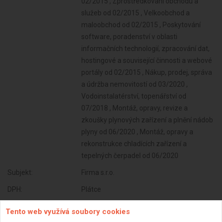
02/2015 , Zprostředkování obchodu a
služeb od 02/2015 , Velkoobchod a
maloobchod od 02/2015 , Poskytování
software, poradenství v oblasti
informačních technologií, zpracování dat,
hostingové a související činnosti a webové
portály od 02/2015 , Nákup, prodej, správa
a údržba nemovitostí od 03/2020 ,
Vodoinstalatérství, topenářství od
07/2018 , Montáž, opravy, revize a
zkoušky plynových zařízení a plnění nádob
plyny od 06/2020 , Montáž, opravy a
rekonstrukce chladících zařízení a
tepelných čerpadel od 06/2020
Subjekt:
Firma s.r.o.
DPH:
Plátce
Věk:
51 let
Tento web využívá soubory cookies