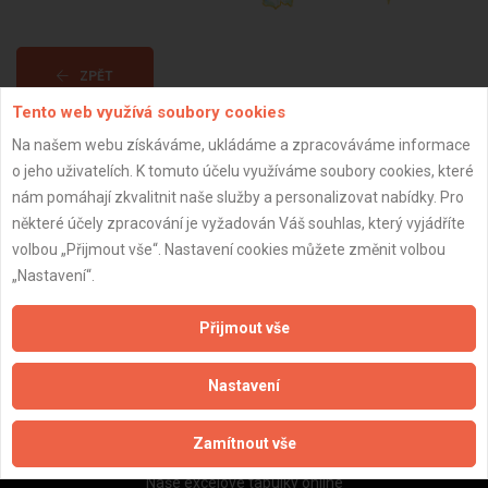
ZPĚT
Tento web využívá soubory cookies
Na našem webu získáváme, ukládáme a zpracováváme informace
Aktualizováno z portálu ARES dne 03.04.2025 12:13:39
o jeho uživatelích. K tomuto účelu využíváme soubory cookies, které
nám pomáhají zkvalitnit naše služby a personalizovat nabídky. Pro
některé účely zpracování je vyžadován Váš souhlas, který vyjádříte
volbou „Přijmout vše“. Nastavení cookies můžete změnit volbou
„Nastavení“.
Důležité informace
Naše firmy a řemeslníci
Přijmout vše
Zpracování a ochrana osobních údajů
Zásady pro používání souborů cookie
Nastavení
Obchodní podmínky (zprostředkování)
Obchodní podmínky (rozpočtování)
Zamítnout vše
Reference
Naše excelové tabulky online