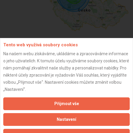
Tento web využívá soubory cookies
ZPĚT
Na našem webu získáváme, ukládáme a zpracováváme informace
o jeho uživatelích. K tomuto účelu využíváme soubory cookies, které
nám pomáhají zkvalitnit naše služby a personalizovat nabídky. Pro
Aktualizováno z portálu ARES dne 01.04.2025 11:05:27
některé účely zpracování je vyžadován Váš souhlas, který vyjádříte
volbou „Přijmout vše“. Nastavení cookies můžete změnit volbou
„Nastavení“.
Přijmout vše
Důležité informace
Naše firmy a řemeslníci
Nastavení
Zpracování a ochrana osobních údajů
Zásady pro používání souborů cookie