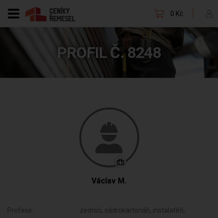
0 Kč
PROFIL Č. 8248
Václav M.
Profese:
zedníci, sádrokartonáři, instalatéři,