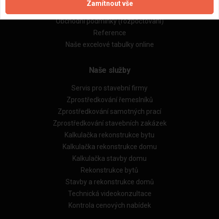
Zamítnout vše
Obchodní podmínky (zprostředkování)
Obchodní podmínky (rozpočtování)
Reference
Naše excelové tabulky online
Naše služby
Servis pro stavební firmy
Zprostředkování řemeslníků
Zprostředkování samotných prací
Zprostředkování stavebních zakázek
Kalkulačka rekonstrukce bytu
Kalkulačka rekonstrukce domu
Kalkulačka stavby domu
Rekonstrukce bytů
Stavby a rekonstrukce domů
Technická videokonzultace
Kontrola cenových nabídek