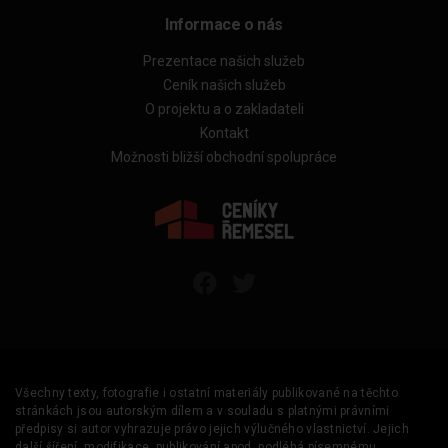
Informace o nás
Prezentace našich služeb
Ceník našich služeb
O projektu a o zakladateli
Kontakt
Možnosti bližší obchodní spolupráce
Všechny texty, fotografie i ostatní materiály publikované na těchto
stránkách jsou autorským dílem a v souladu s platnými právními
předpisy si autor vyhrazuje právo jejich výlučného vlastnictví. Jejich
další šíření, modifikace, publikování apod. podléhá písemnému