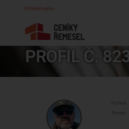
PREMIUM balíčky
PROFIL Č. 82
Profese:
Živnosti: