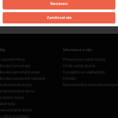
Nastavení
Aktualizováno z portálu ARES dne 28.03.2025 09:26:01
Zamítnout vše
žby
Informace o nás
o stavební firmy
Prezentace našich služeb
dkování řemeslníků
Ceník našich služeb
dkování samotných prací
O projektu a o zakladateli
dkování stavebních zakázek
Kontakt
a rekonstrukce bytu
Možnosti bližší obchodní spolupr
ka rekonstrukce domu
ka stavby domu
ukce bytů
 rekonstrukce domů
á videokonzultace