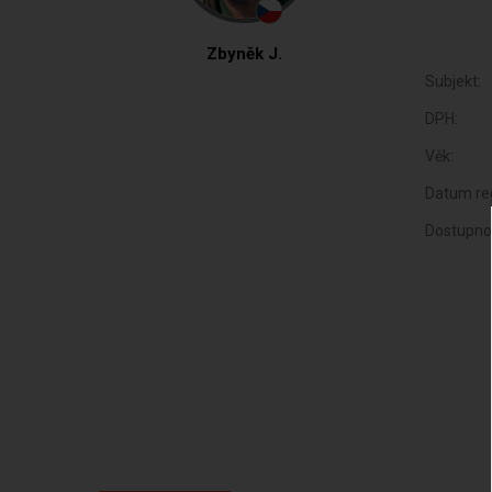
Zbyněk J.
Subjekt:
DPH:
Věk:
Datum reg
Dostupno