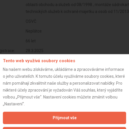
oblasti obchodu a služeb od 08/1998 , montáže sádrokart
technických služeb k ochraně majetku a osob od 11/2013
OSVČ
Neplátce
66 let
istrace:
28.3.2025
Tento web využívá soubory cookies
st:
Na našem webu získáváme, ukládáme a zpracováváme informace
o jeho uživatelích. K tomuto účelu využíváme soubory cookies, které
nám pomáhají zkvalitnit naše služby a personalizovat nabídky. Pro
některé účely zpracování je vyžadován Váš souhlas, který vyjádříte
volbou „Přijmout vše“. Nastavení cookies můžete změnit volbou
„Nastavení“.
Přijmout vše