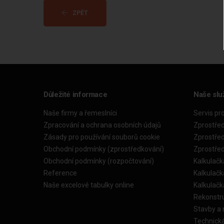
ZPĚT
Důležité informace
Naše slu
Naše firmy a řemeslníci
Servis pr
Zpracování a ochrana osobních údajů
Zprostře
Zásady pro používání souborů cookie
Zprostře
Obchodní podmínky (zprostředkování)
Zprostře
Obchodní podmínky (rozpočtování)
Kalkulačk
Reference
Kalkulač
Naše excelové tabulky online
Kalkulač
Rekonstr
Stavby a
Technick