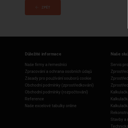
ZPĚT
Důležité informace
Naše slu
Naše firmy a řemeslníci
Servis pr
Zpracování a ochrana osobních údajů
Zprostře
Zásady pro používání souborů cookie
Zprostře
Obchodní podmínky (zprostředkování)
Zprostře
Obchodní podmínky (rozpočtování)
Kalkulačk
Reference
Kalkulač
Naše excelové tabulky online
Kalkulač
Rekonstr
Stavby a
Technick