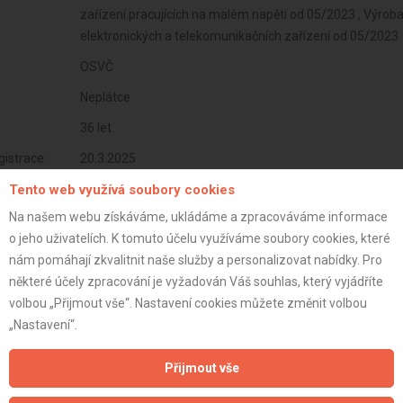
zařízení pracujících na malém napětí od 05/2023 , Výroba, 
elektronických a telekomunikačních zařízení od 05/2023
OSVČ
Neplátce
36 let
istrace:
20.3.2025
Tento web využívá soubory cookies
st:
Na našem webu získáváme, ukládáme a zpracováváme informace
o jeho uživatelích. K tomuto účelu využíváme soubory cookies, které
nám pomáhají zkvalitnit naše služby a personalizovat nabídky. Pro
některé účely zpracování je vyžadován Váš souhlas, který vyjádříte
volbou „Přijmout vše“. Nastavení cookies můžete změnit volbou
„Nastavení“.
Přijmout vše