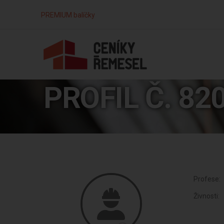
PREMIUM balíčky
PROFIL Č. 82
Profese:
Živnosti: