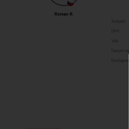
Roman R.
Subjekt:
DPH:
Věk:
Datum reg
Dostupno