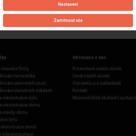
Nastavení
Aktualizováno z portálu ARES dne 20.03.2025 09:17:21
Zamítnout vše
žby
Informace o nás
o stavební firmy
Prezentace našich služeb
dkování řemeslníků
Ceník našich služeb
dkování samotných prací
O projektu a o zakladateli
dkování stavebních zakázek
Kontakt
a rekonstrukce bytu
Možnosti bližší obchodní spolupr
ka rekonstrukce domu
ka stavby domu
ukce bytů
 rekonstrukce domů
á videokonzultace