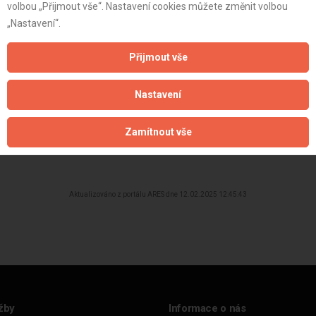
volbou „Přijmout vše“. Nastavení cookies můžete změnit volbou
st:
„Nastavení“.
Přijmout vše
Nastavení
Zamítnout vše
Aktualizováno z portálu ARES dne 12.02.2025 12:45:43
žby
Informace o nás