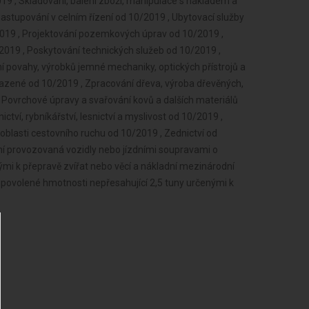
9 , Skladování, balení zboží, manipulace s nákladem a
 zastupování v celním řízení od 10/2019 , Ubytovací služby
2019 , Projektování pozemkových úprav od 10/2019 ,
2019 , Poskytování technických služeb od 10/2019 ,
 povahy, výrobků jemné mechaniky, optických přístrojů a
řazené od 10/2019 , Zpracování dřeva, výroba dřevěných,
Povrchové úpravy a svařování kovů a dalších materiálů
tví, rybníkářství, lesnictví a myslivost od 10/2019 ,
oblasti cestovního ruchu od 10/2019 , Zednictví od
tní provozovaná vozidly nebo jízdními soupravami o
ými k přepravě zvířat nebo věcí a nákladní mezinárodní
 povolené hmotnosti nepřesahující 2,5 tuny určenými k