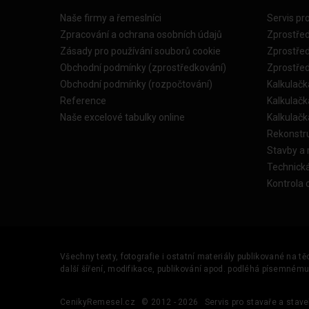
Naše firmy a řemeslníci
Servis pr
Zpracování a ochrana osobních údajů
Zprostře
Zásady pro používání souborů cookie
Zprostře
Obchodní podmínky (zprostředkování)
Zprostře
Obchodní podmínky (rozpočtování)
Kalkulačk
Reference
Kalkulač
Naše excelové tabulky online
Kalkulač
Rekonstr
Stavby a
Technick
Kontrola 
Všechny texty, fotografie i ostatní materiály publikované na t
další šíření, modifikace, publikování apod. podléhá písemném
CenikyRemesel.cz
© 2012 - 2026
Servis pro stavaře a stave