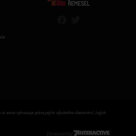
áce
si autor vyhrazuje právo jejich výlučného vlastnictví. Jejich
Developed by