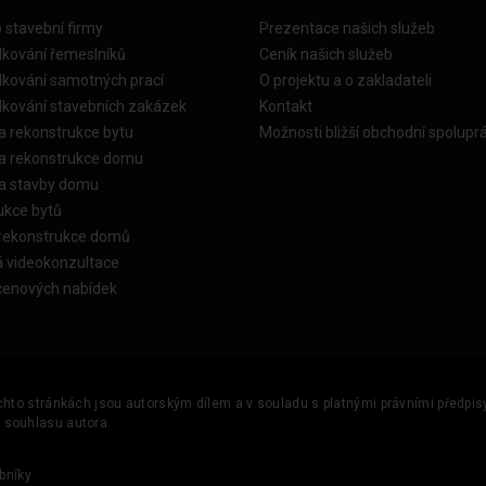
o stavební firmy
Prezentace našich služeb
dkování řemeslníků
Ceník našich služeb
dkování samotných prací
O projektu a o zakladateli
dkování stavebních zakázek
Kontakt
a rekonstrukce bytu
Možnosti bližší obchodní spolupr
ka rekonstrukce domu
ka stavby domu
ukce bytů
 rekonstrukce domů
á videokonzultace
cenových nabídek
ěchto stránkách jsou autorským dílem a v souladu s platnými právními předpisy 
u souhlasu autora.
bníky