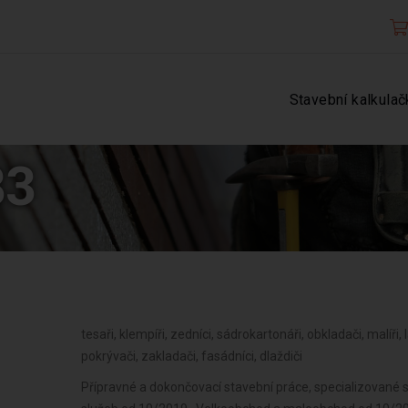
Stavební kalkulač
83
tesaři, klempíři, zedníci, sádrokartonáři, obkladači, malíři,
pokrývači, zakladači, fasádníci, dlaždiči
Přípravné a dokončovací stavební práce, specializované 