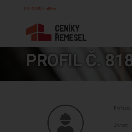
PREMIUM balíčky
PROFIL Č. 81
Profese:
Živnosti: