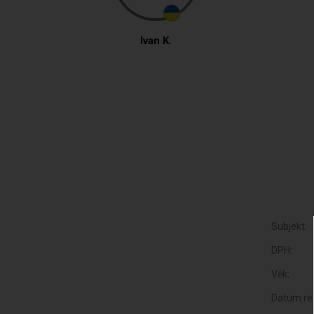
Ivan K.
Subjekt:
DPH:
Věk:
Datum reg