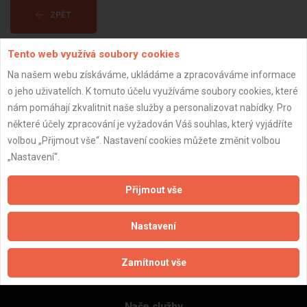
ZPĚT
Tento web využívá soubory cookies
Aktualizováno z portálu ARES dne 16.03.2025 22:09:05
Na našem webu získáváme, ukládáme a zpracováváme informace
o jeho uživatelích. K tomuto účelu využíváme soubory cookies, které
nám pomáhají zkvalitnit naše služby a personalizovat nabídky. Pro
některé účely zpracování je vyžadován Váš souhlas, který vyjádříte
volbou „Přijmout vše“. Nastavení cookies můžete změnit volbou
Důležité informace
„Nastavení“.
Naše firmy a řemeslníci
Zpracování a ochrana osobních údajů
Přijmout vše
Zásady pro používání souborů cookie
Obchodní podmínky (zprostředkování)
Nastavení
Obchodní podmínky (rozpočtování)
Reference
Zamítnout vše
Naše excelové tabulky online
Naše služby