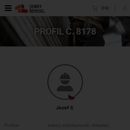
0 Kč
PROFIL Č. 8178
Josef S.
Profese:
zedníci, sádrokartonáři, obkladači,