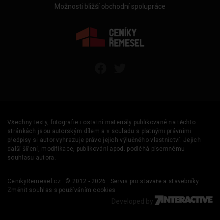
Možnosti bližší obchodní spolupráce
Všechny texty, fotografie i ostatní materiály publikované na těchto
stránkách jsou autorským dílem a v souladu s platnými právními
předpisy si autor vyhrazuje právo jejich výlučného vlastnictví. Jejich
další šíření, modifikace, publikování apod. podléhá písemnému
souhlasu autora.
CenikyRemesel.cz
© 2012 - 2026
Servis pro stavaře a stavebníky
Změnit souhlas s používáním cookies
Developed by